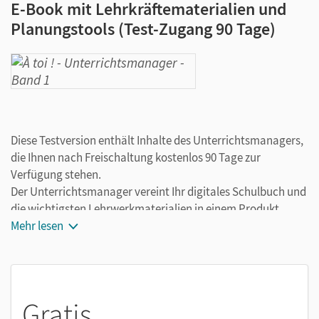
E-Book mit Lehrkräftematerialien und
Planungstools (Test-Zugang 90 Tage)
Diese Testversion enthält Inhalte des Unterrichtsmanagers,
die Ihnen nach Freischaltung kostenlos 90 Tage zur
Verfügung stehen.
Der Unterrichtsmanager vereint Ihr digitales Schulbuch und
die wichtigsten Lehrwerkmaterialien in einem Produkt.
Ergänzt um hilfreiche Planungstools, vereinfacht er Ihre
Mehr lesen
Unterrichtsvorbereitung enorm.
Gratis