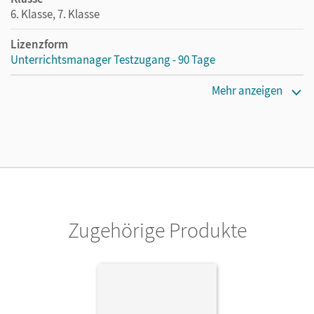
6. Klasse, 7. Klasse
Lizenzform
Unterrichtsmanager Testzugang - 90 Tage
Erscheinungsdatum
Mehr anzeigen
02.10.2020
Lizenztext
Kostenloser Zugang für Lehrpersonen, um den
Unterrichtsmanager 90 Tage lang zu testen.
Verlag
Cornelsen Verlag
Zugehörige Produkte