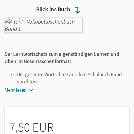
Blick ins Buch
Der Lernwortschatz zum eigenständigen Lernen und
Üben im Hosentaschenformat!
Der gesamte Wortschatz aus dem Schulbuch Band 1
von
À toi !
Mit Wortschatz für das Dialogtraining:
Les expressions
Mehr lesen
utiles
Mit Themenwortschatz, Merkkästen und vielen
Illustrationen
Ideal zum Wiederholen und Lernen unterwegs
7,50 EUR