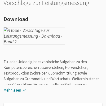
Vorschläge zur Leistungsmessung
Download
Zu jeder Unidad gibt es zahlreiche Aufgaben zu den
Kompetenzbereichen Leseverstehen, Hörverstehen,
Textproduktion (Schreiben), Sprachmittlung sowie
Aufgaben zu Grammatik und Wortschatz. Weiterhin stehen
Ihnen Vorschläge für zwei mündliche Prüfungen zur
Verfügung.
Mehr lesen
Treffen Sie aus diesem Angebot Ihre Auswahl und stellen Sie
Ihre eigene Klassenarbeit in einer Word®-Datei zusammen!