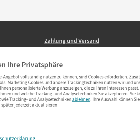
Zahlung und Versand
Nur 2,95 EUR Versandkosten in Deutsc
en Ihre Privatsphäre
Ab 59,– EUR Bestellwert liefern wir ve
(Lieferung in 3–6 Tagen).
-Angebot vollständig nutzen zu können, sind Cookies erforderlich. Zusät
ols. Marketing Cookies und andere Trackingtechniken nutzen wir und uns
hnen personalisierte Werbung anzuzeigen, die zu Ihren Interessen passt. 
hmen und welche Tracking- und Analysetechniken Sie akzeptieren. Sie k
sowie Tracking- und Analysetechniken
ablehnen
. Ihre Auswahl können Sie
 später jederzeit aktualisieren
schutzerklärung
s & Co.