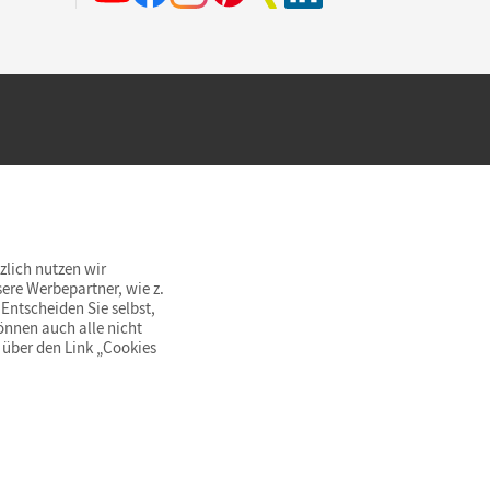
hland beim Kauf im Cornelsen Onlineshop.
rsandkostenfrei innerhalb Deutschlands
zlich nutzen wir
ere Werbepartner, wie z.
Entscheiden Sie selbst,
önnen auch alle nicht
 über den Link „Cookies
© Cornelsen Verlag 2026