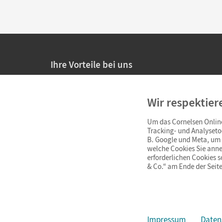
Ihre Vorteile bei uns
20% Prüfnachlass für Lehrkräfte
Wir respektier
Persönliche Angebote für Lehrkräfte
Um das Cornelsen Online
Sicheres Einkaufen mit SSL-Verschlüsselung
Tracking- und Analyseto
B. Google und Meta, um I
Verlängerte
Widerrufsfrist
von 4 Wochen
welche Cookies Sie anne
erforderlichen Cookies 
& Co.“ am Ende der Seite
Schnelle und einfache Retourenabwicklung
Impressum
Daten
Impressum
AGB
Datenschutz
Barrierefreiheit
Cookie