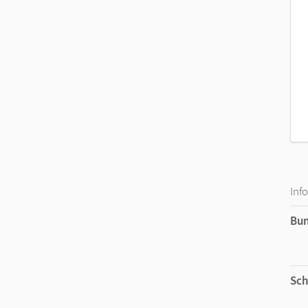
Inf
Bu
Sch