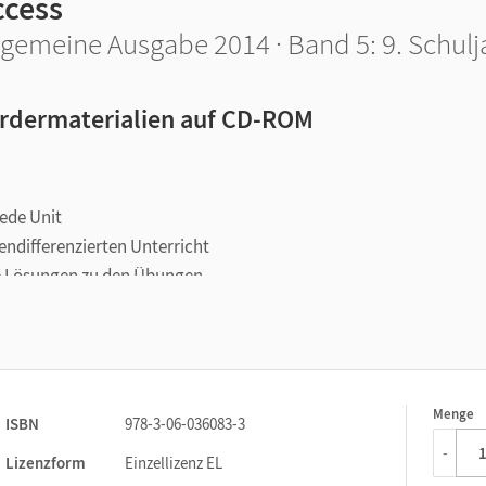
ccess
lgemeine Ausgabe 2014 · Band 5: 9. Schulj
rdermaterialien auf CD-ROM
jede Unit
endifferenzierten Unterricht
e Lösungen zu den Übungen
Menge
1
ISBN
978-3-06-036083-3
-
Lizenzform
Einzellizenz EL