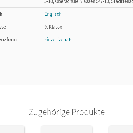
5-10, Oberschule Klassen 5/7-10, Stadtteils
h
Englisch
sse
9. Klasse
enzform
Einzellizenz EL
cheinungsdatum
13.10.2017
ße
Länge: 19,2 cm, Breite: 13,7 cm, Höhe: 0,7 
lag
Cornelsen Verlag
Zugehörige Produkte