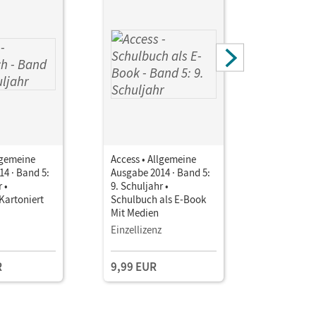
lgemeine
Access • Allgemeine
Access • 
4 · Band 5:
Ausgabe 2014 · Band 5:
Ausgabe 2
 •
9. Schuljahr •
9. Schulj
Kartoniert
Schulbuch als E-Book
mit Audio
Mit Medien
Einzellizenz
R
9,99 EUR
13,75 E