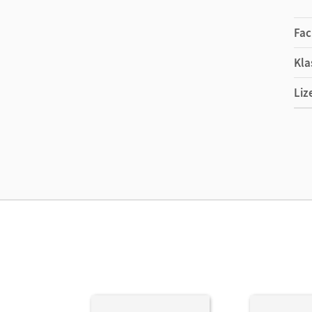
Fac
Kla
Liz
Ers
Ma
Ver