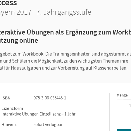
ccess
yern 2017 · 7. Jahrgangsstufe
teraktive Übungen als Ergänzung zum Work
tzung online
ngebot zum Workbook. Die Trainingseinheiten sind abgestimmt a
en und Schülern die Möglichkeit, zu den wichtigsten Themen ihre
eal für Hausaufgaben und zur Vorbereitung auf Klassenarbeiten.
Menge
1
ISBN
978-3-06-035448-1
-
Lizenzform
Interaktive Übungen Einzellizenz – 1 Jahr
Hinweis
sofort verfügbar