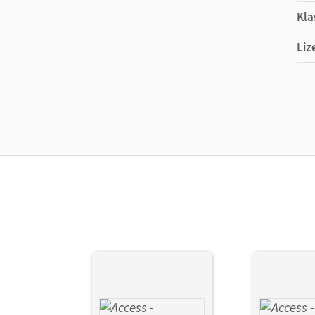
Kla
Liz
Ers
Liz
Ver