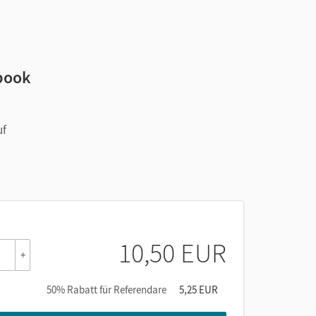
book
uf
10,50 EUR
+
50% Rabatt für Referendare
5,25 EUR