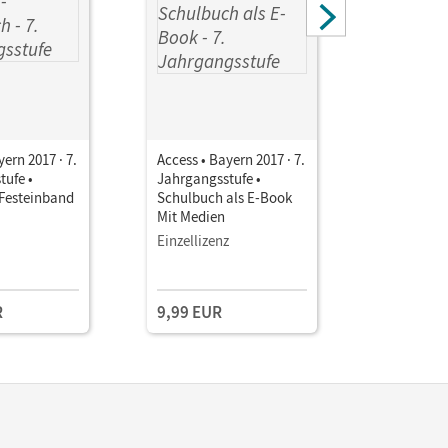
yern 2017 · 7.
Access • Bayern 2017 · 7.
Access • B
tufe •
Jahrgangsstufe •
Jahrgangs
Festeinband
Schulbuch als E-Book
Workbook 
Mit Medien
Mit Medie
Einzellizenz
Einzellize
R
9,99 EUR
12,50 E