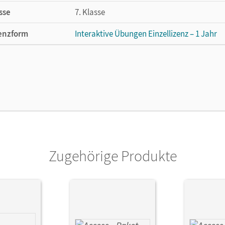
sse
7. Klasse
enzform
Interaktive Übungen Einzellizenz – 1 Jahr
cheinungsdatum
07.10.2019
enztext
Lizenz für einzelne Schüler/-innen oder Le
lag
Cornelsen Verlag
Zugehörige Produkte