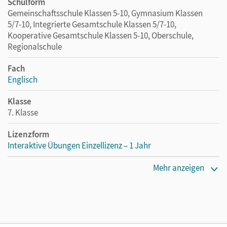
Schulform
Gemeinschaftsschule Klassen 5-10, Gymnasium Klassen
5/7-10, Integrierte Gesamtschule Klassen 5/7-10,
Kooperative Gesamtschule Klassen 5-10, Oberschule,
Regionalschule
Fach
Englisch
Klasse
7. Klasse
Lizenzform
Interaktive Übungen Einzellizenz – 1 Jahr
Erscheinungsdatum
Mehr anzeigen
07.04.2020
Lizenztext
Lizenz für einzelne Schüler/-innen oder Lehrpersonen mit
einer Laufzeit von einem Jahr