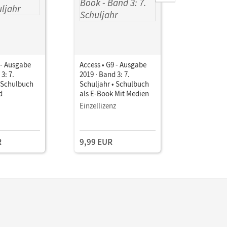
 - Ausgabe
Access • G9 - Ausgabe
Access • G
3: 7.
2019 · Band 3: 7.
2019 · Ban
• Schulbuch
Schuljahr • Schulbuch
Schuljahr
d
als E-Book Mit Medien
mit Audio
Einzellizenz
R
9,99 EUR
12,99 E