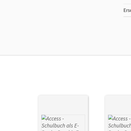
Ers
Ma
Ver
Her
Aut