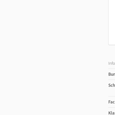
Inf
Bu
Sch
Fac
Kla