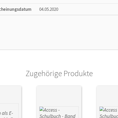
cheinungsdatum
04.05.2020
ße
Länge: 26 cm, Breite: 19 cm, Höhe: 1,3 cm
lag
Cornelsen Verlag
ausgeber/-in
Rademacher, Jörg
or/-in
Harger, Laurence; Niemitz-Rossant, Cecile 
Zugehörige Produkte