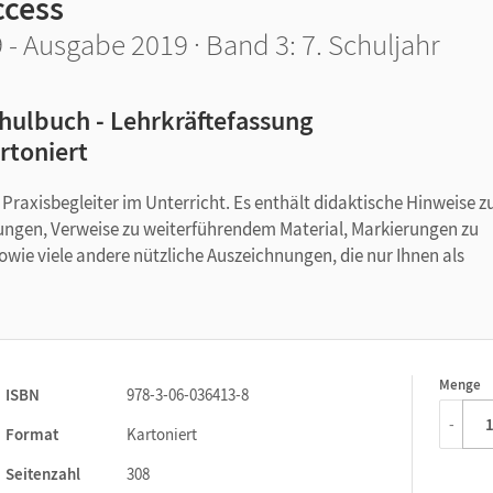
ccess
 - Ausgabe 2019 · Band 3: 7. Schuljahr
hulbuch - Lehrkräftefassung
rtoniert
r Praxisbegleiter im Unterricht. Es enthält didaktische Hinweise z
ungen, Verweise zu weiterführendem Material, Markierungen zu
ie viele andere nützliche Auszeichnungen, die nur Ihnen als
Menge
1
ISBN
978-3-06-036413-8
-
Format
Kartoniert
Seitenzahl
308