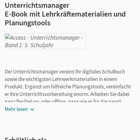
Unterrichtsmanager
E-Book mit Lehrkräftematerialien und
Planungstools
Der Unterrichtsmanager vereint Ihr digitales Schulbuch
sowie die wichtigsten Lehrwerkmaterialien in einem
Produkt. Ergänzt um hilfreiche Planungstools, vereinfacht
er Ihre Unterrichtsvorbereitung enorm. Arbeiten Sie dabei
ganz flexibel on- oder offline, ganz wie es für Sie passt!
Ihr Unterrichtsmanager enthält:
Mehr lesen
kapitelgenaue Materialanordnung
Schulbuch als E-Book
Schulbuch - Lehrkräftefassung als E-Book