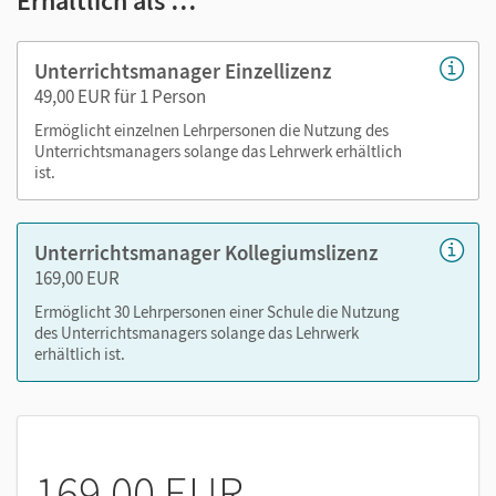
Erhältlich als …
Handreichungen mit allen Anhängen - Kopiervorlagen
(Word) mit Lösungen für geschlossene Aufgaben
Unterrichtsmanager Einzellizenz
Language Action Sheets (Word; verfügbar für die
49,00 EUR für 1 Person
Bände 1-4) mit Lösungen, Vocabulary Action Sheets
Ermöglicht einzelnen Lehrpersonen die Nutzung des
(pdf) mit Lösungen
Unterrichtsmanagers solange das Lehrwerk erhältlich
Workbook - Lehrkräftefassung mit Audios (inklusive
ist.
Audio-Transkripten und Lösungen für die
geschlossenen Aufgaben)
Unterrichtsmanager Kollegiumslizenz
Audios und Videos der CD und DVD mit Transkripten
169,00 EUR
Vorschläge zur Leistungsmessung (Word) mit den
zugehörigen Audios und Videos (inklusive
Ermöglicht 30 Lehrpersonen einer Schule die Nutzung
des Unterrichtsmanagers solange das Lehrwerk
Transkripten und Lösungen)
erhältlich ist.
alle Dokumente des Fördern-und-Fordern-Ordners
(Word) mit separaten Lösungsdokumenten sowie den
zugehörigen Audios (inklusive Transkripten)
Folien (verfügbar für die Bände 1-3)
169,00 EUR