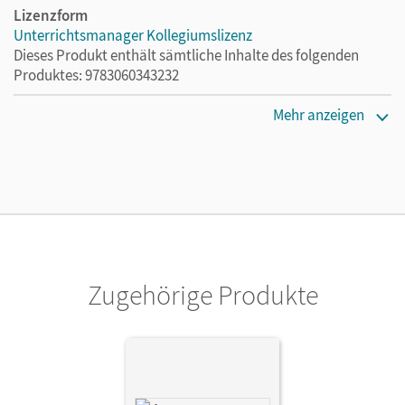
Lizenzform
Unterrichtsmanager Kollegiumslizenz
Dieses Produkt enthält sämtliche Inhalte des folgenden
Produktes: 9783060343232
Erscheinungsdatum
Mehr anzeigen
01.06.2021
Lizenztext
Ermöglicht 30 Lehrpersonen einer Schule die Nutzung des
Unterrichtsmanagers solange das Lehrwerk erhältlich ist.
Verlag
Cornelsen Verlag
Zugehörige Produkte