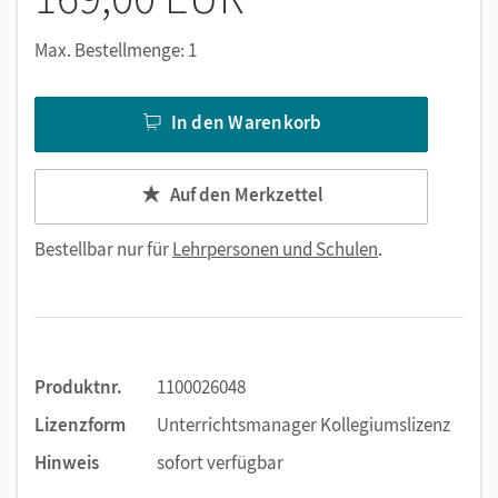
Nutzen Sie den Unterrichtsmanager auf lernen.cornelsen.de
oder über die Cornelsen Lernen App.
Max. Bestellmenge: 1
In den Warenkorb
Auf den Merkzettel
Bestellbar nur für
Lehrpersonen und Schulen
.
Produktnr.
1100026048
Lizenzform
Unterrichtsmanager Kollegiumslizenz
Hinweis
sofort verfügbar