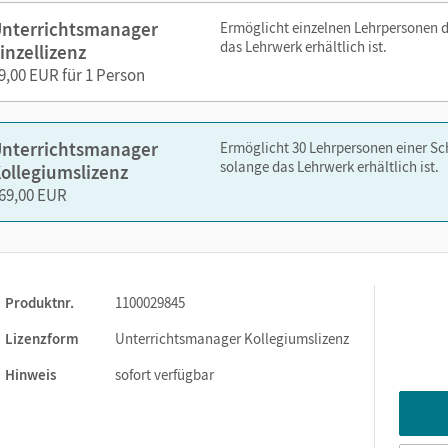
lp, Digital quiz, Digital checkpoint)
– auch über lernen.cornelsen.
nterrichtsmanager
Ermöglicht einzelnen Lehrpersonen 
das Lehrwerk erhältlich ist.
inzellizenz
 Transkripten
9,00 EUR für 1 Person
 Audios, Transkripte und Lösungen)
nterrichtsmanager
Ermöglicht 30 Lehrpersonen einer S
solange das Lehrwerk erhältlich ist.
ollegiumslizenz
und Vocabulary Action Sheets (VAS)
69,00 EUR
mit Handreichungen, Audios und Kopiervorlagen
 und 5
eltests direkt bei unserem Partner
phase6
Produktnr.
1100029845
Lizenzform
Unterrichtsmanager Kollegiumslizenz
richtsvorbereitung dank integriertem KI-Chat (Beta)
eitstrainer inklusive Lösungen
Hinweis
sofort verfügbar
Digital help
als ergänzendes Material zum Ausdrucken