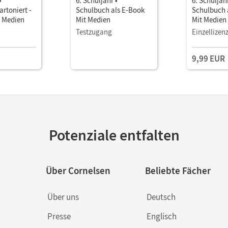
•
6. Schuljahr •
6. Schuljahr
rtoniert -
Schulbuch als E-Book
Schulbuch 
n Medien
Mit Medien
Mit Medien
Testzugang
Einzellizen
9,99 EUR
Potenziale entfalten
Über Cornelsen
Beliebte Fächer
Über uns
Deutsch
Presse
Englisch