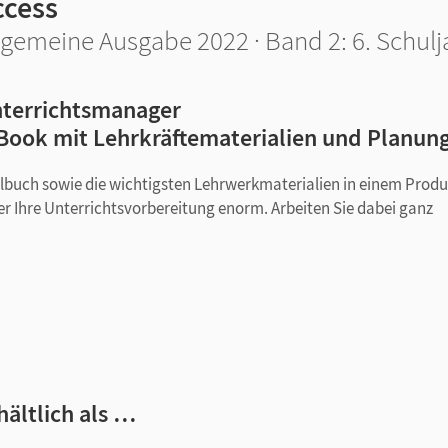
ccess
lgemeine Ausgabe 2022 · Band 2: 6. Schulj
terrichtsmanager
Book mit Lehrkräftematerialien und Planun
ulbuch sowie die wichtigsten Lehrwerkmaterialien in einem Produ
er Ihre Unterrichtsvorbereitung enorm. Arbeiten Sie dabei ganz
 Audios und Videos des Schulbuchs mit Transkripten)
ok
hältlich als …