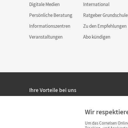
Digitale Medien
International
Persönliche Beratung
Ratgeber Grundschule
Informationszentren
Zu den Empfehlungen
Veranstaltungen
Abo kündigen
Ihre Vorteile bei uns
20% Prüfnachlass für Lehrkräfte
Wir respektier
Persönliche Angebote für Lehrkräfte
Um das Cornelsen Online
Sicheres Einkaufen mit SSL-Verschlüsselung