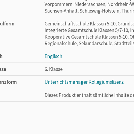
Vorpommern, Niedersachsen, Nordrhein-Wes
Sachsen-Anhalt, Schleswig-Holstein, Thür
ulform
Gemeinschaftsschule Klassen 5-10, Grundsc
Integrierte Gesamtschule Klassen 5/7-10, I
Kooperative Gesamtschule Klassen 5-10, Ob
Regionalschule, Sekundarschule, Stadtteil
h
Englisch
sse
6. Klasse
enzform
Unterrichtsmanager Kollegiumslizenz
Dieses Produkt enthält sämtliche Inhalte 
cheinungsdatum
10.07.2023
enztext
Ermöglicht 30 Lehrpersonen einer Schule 
Lehrwerk erhältlich ist.