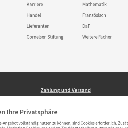
Karriere
Mathematik
Handel
Französisch
Lieferanten
DaF
Cornelsen Stiftung
Weitere Fächer
Zahlung und Versand
Nur 2,95 EUR Versandkosten in Deutsc
en Ihre Privatsphäre
Ab 59,– EUR Bestellwert liefern wir ve
(Lieferung in 3–6 Tagen).
-Angebot vollständig nutzen zu können, sind Cookies erforderlich. Zusät