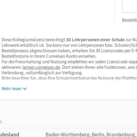
nelsen.de oder über die Cornelsen Lernen App.
Bestellb
Diese Kollegiumslizenz berechtigt
30 Lehrpersonen einer Schule
zur Nu
Lehrwerk erhältlich ist. Sie kann nur von Lehrpersonen bzw. Schulen/S
Bestellprozess abgeschlossen haben, erhalten Sie 30 Lizenzcodes per E-Ma
Bestellhistorie in Ihrem Cornelsen Konto einsehen.
Für die Freischaltung und Nutzung empfehlen wir jeden Lizenzcode sepa
aktivieren:
lernen.cornelsen.de
. Dort stehen Ihnen alle Funktionen, wi
Verbindung, vollumfänglich zur Verfügung.
Bitte beachten Sie, dass Ihre Schule/Institution bei Nutzung der Plattf
Mehr lesen
os
ndesland
Baden-Württemberg, Berlin, Brandenburg,