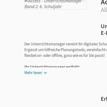
A
Al
Un
E-
Der Unterrichtsmanager vereint Ihr digitales Sch
Ergänzt um hilfreiche Planungstools, vereinfacht 
flexibel on- oder offline, ganz wie es für Sie passt!
Ihr Unterrichtsmanager enthält:
Mehr lesen
Schulbuch als E-Book mit Medien (inkl. alle
Schulbuch Lehrkräftefassung als E-Book
Schulbuch Lehrkräftefassung Plus als E-Bo
kapitelgenaue Materialanordnung
Er
Lösungen