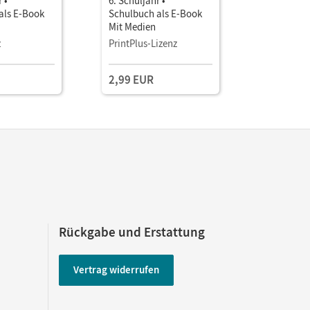
 •
6. Schuljahr •
6. Schulj
als E-Book
Schulbuch als E-Book
als E-Boo
Mit Medien
Einzellize
z
PrintPlus-Lizenz
2,99 EUR
11,99 E
Rückgabe und Erstattung
Vertrag widerrufen