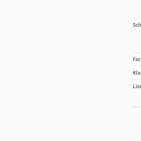
Sch
Fac
Kla
Liz
Ers
Liz