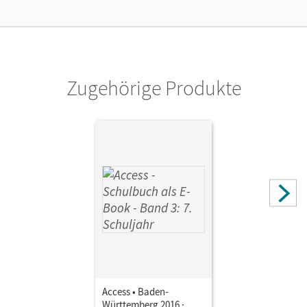
Ermöglicht 30 Lehrpersonen einer Schule die Nutzung des
Unterrichtsmanagers solange das Lehrwerk erhältlich ist.
Verlag
Cornelsen Verlag
Zugehörige Produkte
Herausgeber/-in
Rademacher, Jörg
Access • Baden-
Württemberg 2016 ·