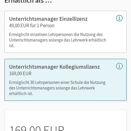
Erhältlich als …
Handreichungen mit allen Anhängen - Kopiervorlagen
(Word) mit Lösungen für geschlossene Aufgaben
Unterrichtsmanager Einzellizenz
Language Action Sheets (Word; verfügbar für die
49,00 EUR für 1 Person
Bände 1-4) mit Lösungen, Vocabulary Action Sheets
Ermöglicht einzelnen Lehrpersonen die Nutzung des
(pdf) mit Lösungen
Unterrichtsmanagers solange das Lehrwerk erhältlich
Workbook - Lehrkräftefassung mit Audios (inklusive
ist.
Audio-Transkripten und Lösungen für die
geschlossenen Aufgaben)
Unterrichtsmanager Kollegiumslizenz
Audios und Videos der CD und DVD mit Transkripten
169,00 EUR
Vorschläge zur Leistungsmessung (Word) mit den
zugehörigen Audios und Videos (inklusive
Ermöglicht 30 Lehrpersonen einer Schule die Nutzung
des Unterrichtsmanagers solange das Lehrwerk
Transkripten und Lösungen)
erhältlich ist.
alle Dokumente des Fördern-und-Fordern-Ordners
(Word) mit separaten Lösungsdokumenten sowie den
zugehörigen Audios (inklusive Transkripten)
Folien (verfügbar für die Bände 1-3)
169,00 EUR