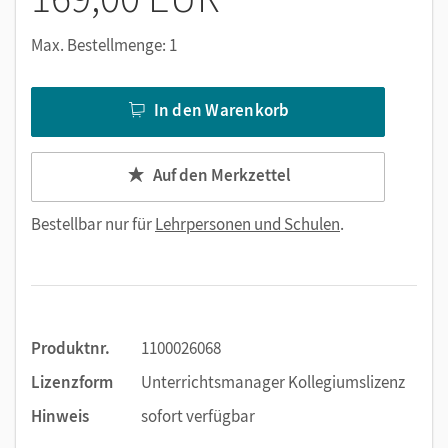
Nutzen Sie den Unterrichtsmanager auf lernen.cornelsen.de
oder über die Cornelsen Lernen App.
Max. Bestellmenge: 1
In den Warenkorb
Auf den Merkzettel
Bestellbar nur für
Lehrpersonen und Schulen
.
Produktnr.
1100026068
Lizenzform
Unterrichtsmanager Kollegiumslizenz
Hinweis
sofort verfügbar