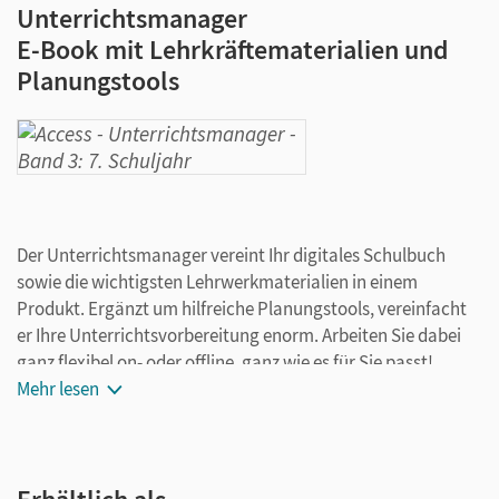
Unterrichtsmanager
E-Book mit Lehrkräftematerialien und
Planungstools
Der Unterrichtsmanager vereint Ihr digitales Schulbuch
sowie die wichtigsten Lehrwerkmaterialien in einem
Produkt. Ergänzt um hilfreiche Planungstools, vereinfacht
er Ihre Unterrichtsvorbereitung enorm. Arbeiten Sie dabei
ganz flexibel on- oder offline, ganz wie es für Sie passt!
Ihr Unterrichtsmanager enthält:
Mehr lesen
kapitelgenaue Materialanordnung
Schulbuch als E-Book
Schulbuch - Lehrkräftefassung als E-Book