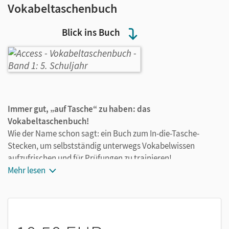
Vokabeltaschenbuch
Blick ins Buch
Immer gut, „auf Tasche“ zu haben: das
Vokabeltaschenbuch!
Wie der Name schon sagt: ein Buch zum In-die-Tasche-
Stecken, um selbstständig unterwegs Vokabelwissen
aufzufrischen und für Prüfungen zu trainieren!
Mehr lesen
Alle Vokabeln aus dem Schulbuch – übersichtlich
strukturiert
Mit englischen Wörtern und Redewendungen
Die wichtigsten Vokabeln sind nach Themen