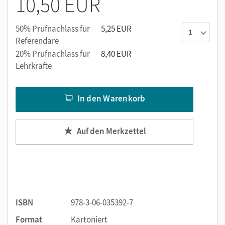
10,50 EUR
zusammengestellt
Lautschrift hilft bei der Aussprache
50% Prüfnachlass für
5,25 EUR
Nützliche Beispielsätze und Hinweise auf sprachliche
Referendare
Stolperfallen
20% Prüfnachlass für
8,40 EUR
Hilfreiche Bildimpulse
Lehrkräfte
Sterne unterstützen bei der Selbstüberprüfung
In den Warenkorb
Auf den Merkzettel
ISBN
978-3-06-035392-7
Format
Kartoniert