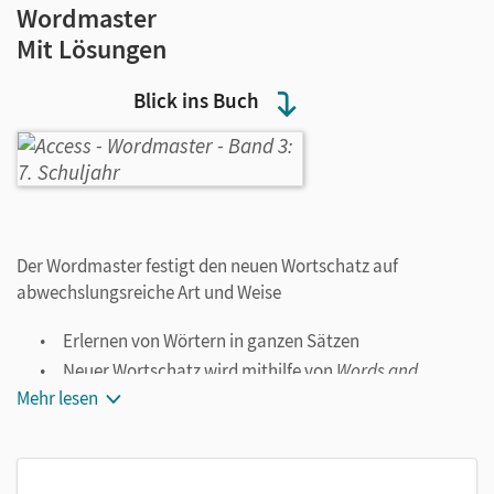
Wordmaster
Mit Lösungen
Blick ins Buch
Der Wordmaster festigt den neuen Wortschatz auf
abwechslungsreiche Art und Weise
Erlernen von Wörtern in ganzen Sätzen
Neuer Wortschatz wird mithilfe von
Words and
Phrases,
kurzen Aufgaben, Rätseln und Wortspielen
Mehr lesen
gefestigt
Eigenständige Übung und Vertiefung der im
Unterricht gelernten Vokabeln