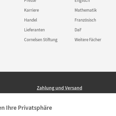
Presse
Englisch
Karriere
Mathematik
Handel
Französisch
Lieferanten
DaF
Cornelsen Stiftung
Weitere Fächer
Zahlung und Versand
Nur 2,95 EUR Versandkosten in Deutsc
en Ihre Privatsphäre
Ab 59,– EUR Bestellwert liefern wir ve