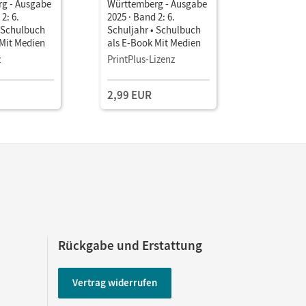
g - Ausgabe
Württemberg - Ausgabe
Württembe
2: 6.
2025 · Band 2: 6.
2025 · Ban
• Schulbuch
Schuljahr • Schulbuch
Schuljahr
 Mit Medien
als E-Book Mit Medien
Mit digit
z
PrintPlus-Lizenz
2,99 EUR
11,99 E
Rückgabe und Erstattung
Vertrag widerrufen