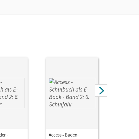
aden-
Access • Baden-
Access • 