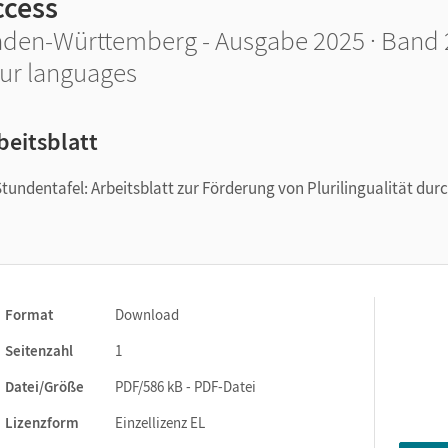
ccess
den-Württemberg - Ausgabe 2025 · Band 2:
ur languages
beitsblatt
ndentafel: Arbeitsblatt zur Förderung von Plurilingualität dur
Format
Download
Seitenzahl
1
Datei/Größe
PDF/586 kB - PDF-Datei
Lizenzform
Einzellizenz EL