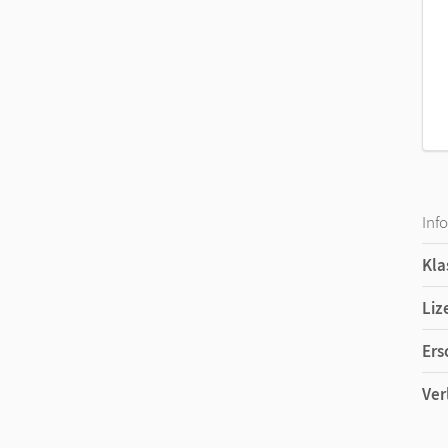
Inf
Kla
Liz
Ers
Ver