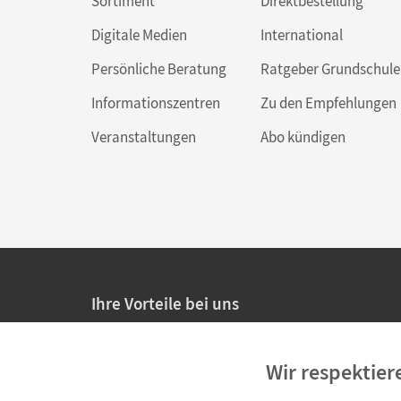
Sortiment
Direktbestellung
Digitale Medien
International
Persönliche Beratung
Ratgeber Grundschule
Informationszentren
Zu den Empfehlungen
Veranstaltungen
Abo kündigen
Ihre Vorteile bei uns
20% Prüfnachlass für Lehrkräfte
Wir respektier
Persönliche Angebote für Lehrkräfte