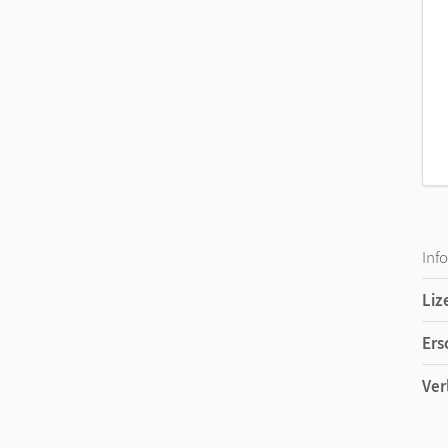
Inf
Liz
Ers
Ver