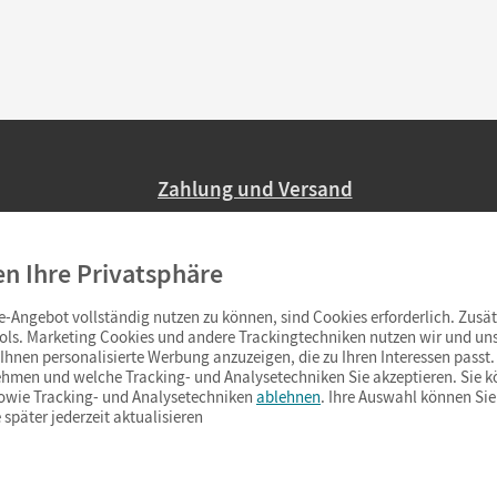
Zahlung und Versand
Nur 2,95 EUR Versandkosten in Deutsc
en Ihre Privatsphäre
Ab 59,– EUR Bestellwert liefern wir ve
(Lieferung in 3–6 Tagen).
-Angebot vollständig nutzen zu können, sind Cookies erforderlich. Zusät
ols. Marketing Cookies und andere Trackingtechniken nutzen wir und uns
hnen personalisierte Werbung anzuzeigen, die zu Ihren Interessen passt. 
hmen und welche Tracking- und Analysetechniken Sie akzeptieren. Sie k
sowie Tracking- und Analysetechniken
ablehnen
. Ihre Auswahl können Sie
 später jederzeit aktualisieren