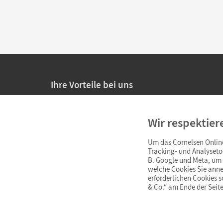
Ihre Vorteile bei uns
20% Prüfnachlass für Lehrkräfte
Wir respektier
Persönliche Angebote für Lehrkräfte
Um das Cornelsen Online
Sicheres Einkaufen mit SSL-Verschlüsselung
Tracking- und Analyseto
B. Google und Meta, um I
Verlängerte
Widerrufsfrist
von 4 Wochen
welche Cookies Sie anne
erforderlichen Cookies 
& Co.“ am Ende der Seite
Schnelle und einfache Retourenabwicklung