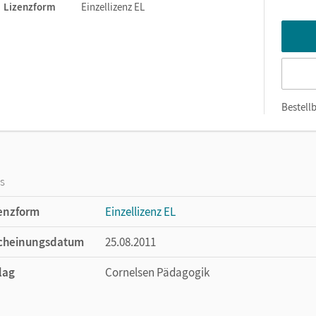
Lizenzform
Einzellizenz EL
Bestellb
os
enzform
Einzellizenz EL
cheinungsdatum
25.08.2011
lag
Cornelsen Pädagogik