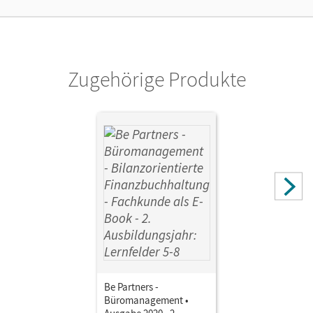
Autor/-in
Kiefer, Sabine; Rottmeier, Michael; Bodamer, Jens; Hall,
Stephanie; Franke, Kai; Löbs, Beate; Sikorski, Gabriele
Zugehörige Produkte
Be Partners -
Büromanagement •