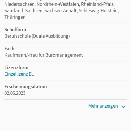
Niedersachsen, Nordrhein-Westfalen, Rheinland-Pfalz,
Saarland, Sachsen, Sachsen-Anhalt, Schleswig-Holstein,
Thüringen
Schulform
Berufsschule (Duale Ausbildung)
Fach
Kaufmann/-frau für Büromanagement
Lizenzform
Einzellizenz EL
Erscheinungsdatum
02.06.2023
Maße
Mehr anzeigen
Länge: 10,6 cm, Breite: 7,5 cm, Höhe: 0,1 cm
Verlag
Cornelsen Verlag