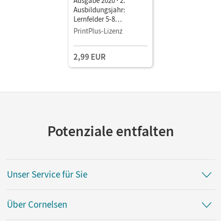
Ausgabe 2020 · 2.
Ausbildungsjahr:
Lernfelder 5-8
Bilanzorientierte
PrintPlus-Lizenz
Finanzbuchhaltung •
Fachkunde als E-Book
2,99 EUR
Mit Medien
Potenziale entfalten
Unser Service für Sie
Über Cornelsen