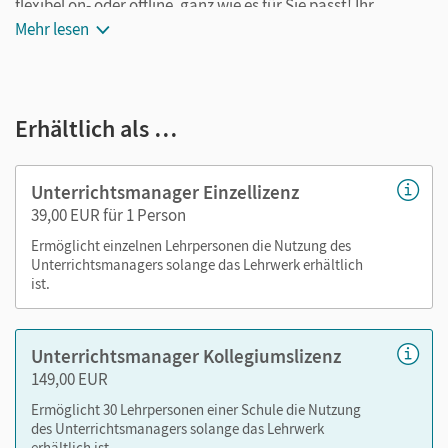
flexibel on- oder offline, ganz wie es für Sie passt! Ihr
Unterrichtsmanager enthält:
Mehr lesen
E-Book
kapitelgenaue Materialanordnung
Erhältlich als …
Videos
Lösungen
Tafelbilder
Unterrichtsmanager Einzellizenz
Zusatzmaterialien
39,00 EUR für 1 Person
Ermöglicht einzelnen Lehrpersonen die Nutzung des
Nutzen Sie den Unterrichtsmanager auf lernen.cornelsen.de
Unterrichtsmanagers solange das Lehrwerk erhältlich
ist.
oder über die Cornelsen Lernen App.
Unterrichtsmanager Kollegiumslizenz
149,00 EUR
Ermöglicht 30 Lehrpersonen einer Schule die Nutzung
des Unterrichtsmanagers solange das Lehrwerk
erhältlich ist.