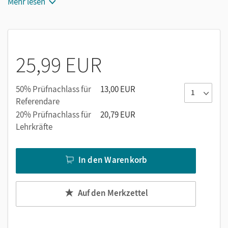
Hausaufgaben, Wiederholungen und Vertiefungen.
Mehr lesen
Anwendungsbezüge und Modellierungen
berücksichtigen die neuen Abitur-Formate.
Eine CD-ROM liegt jedem Buch bei; dabei verbindet ein
durchdachtes System von Mediencodes die
25,99 EUR
Lehrbuchinhalte intuitiv mit dem multimedialen
Zusatzangebot der CD-ROM.
50% Prüfnachlass für
13,00 EUR
Referendare
20% Prüfnachlass für
20,79 EUR
Lehrkräfte
In den Warenkorb
Auf den Merkzettel