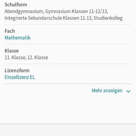
Schulform
Abendgymnasium, Gymnasium Klassen 11-12/13,
Integrierte Sekundarschule Klassen 11-13, Studienkolleg
Fach
Mathematik
Klasse
11. Klasse, 12. Klasse
Lizenzform
Einzellizenz EL
Erscheinungsdatum
Mehr anzeigen
08.12.2010
Maße
Länge: 24,1 cm, Breite: 17,1 cm, Höhe: 1,1 cm
Systemanforderung