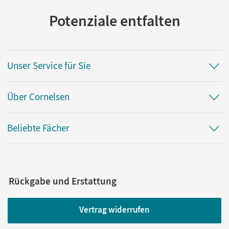
PC: Windows 2000 (Service Pack 4), XP, Vista, Pentium 600
MHz, 128 MB RAM
Potenziale entfalten
Verlag
Cornelsen Verlag
Unser Service für Sie
Herausgeber/-in
Köhler, Norbert; Bigalke, Anton
Über Cornelsen
Autor/-in
Köhler, Norbert; Bigalke, Anton; Ledworuski, Gabriele;
Kuschnerow, Horst
Beliebte Fächer
Rückgabe und Erstattung
Vertrag widerrufen