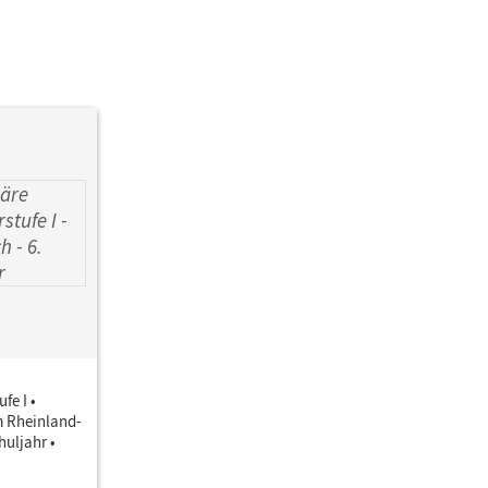
e; Weickenmeier, Ribana
fe I •
 Rheinland-
chuljahr •