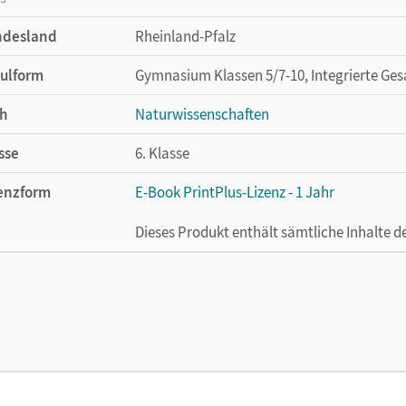
ndesland
Rheinland-Pfalz
ulform
Gymnasium Klassen 5/7-10, Integrierte Ges
h
Naturwissenschaften
sse
6. Klasse
enzform
E-Book PrintPlus-Lizenz - 1 Jahr
Dieses Produkt enthält sämtliche Inhalte 
cheinungsdatum
17.11.2021
enztext
Die kostengünstige Lizenz für diejenigen, d
Titel nutzen möchten. Diese Lizenz kann n
lag
Cornelsen Verlag