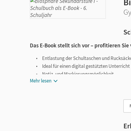
B
Gy
Sc
Das E-Book stellt sich vor – profitieren Sie
Entlastung der Schultaschen und Rucksäck
Ideal für einen digital gestützten Unterricht
Notiz- und Markierungsmöglichkeit
Mehr lesen
Jederzeit unkompliziert verfügbar
Viele digitale Funktionen unterstützen das Lehre
Notizen erstellen
Markierungen setzen
Text ergänzen
Er