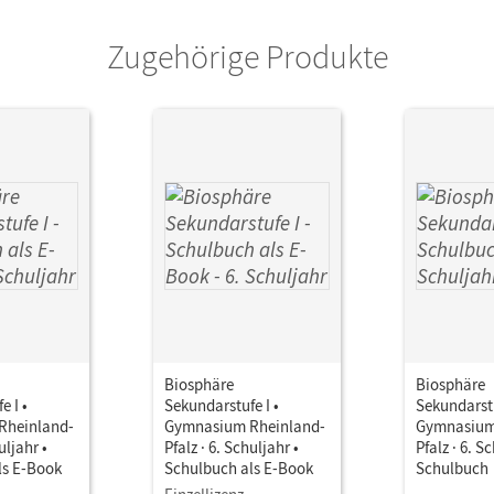
or/-in
Merk, Gabriele; Hübner, Silke; Emse, Annek
Zugehörige Produkte
Biosphäre
Biosphäre
e I •
Sekundarstufe I •
Sekundarstu
Rheinland-
Gymnasium Rheinland-
Gymnasium
uljahr •
Pfalz · 6. Schuljahr •
Pfalz · 6. S
ls E-Book
Schulbuch als E-Book
Schulbuch