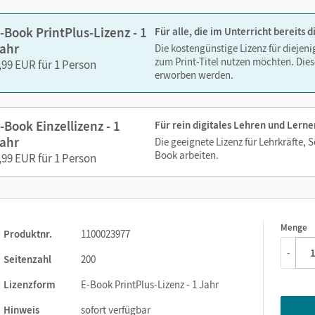
-Book PrintPlus-Lizenz - 1
Für alle, die im Unterricht bereits
ahr
Die kostengünstige Lizenz für diejen
zum Print-Titel nutzen möchten. Dies
,99 EUR für 1 Person
erworben werden.
-Book Einzellizenz - 1
Für rein digitales Lehren und Lerne
ahr
Die geeignete Lizenz für Lehrkräfte, 
Book arbeiten.
,99 EUR für 1 Person
Menge
1
Produktnr.
1100023977
-
Seitenzahl
200
Lizenzform
E-Book PrintPlus-Lizenz - 1 Jahr
Hinweis
sofort verfügbar