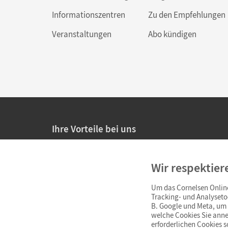
Informationszentren
Zu den Empfehlungen
Veranstaltungen
Abo kündigen
Ihre Vorteile bei uns
20% Prüfnachlass für Lehrkräfte
Wir respektier
Persönliche Angebote für Lehrkräfte
Um das Cornelsen Online
Sicheres Einkaufen mit SSL-Verschlüsselung
Tracking- und Analyseto
B. Google und Meta, um I
Verlängerte
Widerrufsfrist
von 4 Wochen
welche Cookies Sie anne
erforderlichen Cookies 