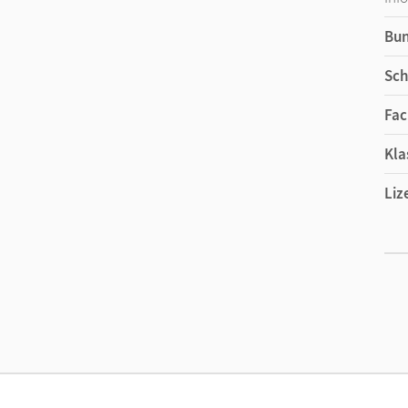
Bu
Sch
Fac
Kla
Liz
Ers
Liz
Ver