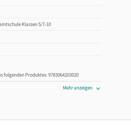
amtschule Klassen 5/7-10
des folgenden Produktes: 9783064203020
Mehr anzeigen
ie das E-Book ein Jahr lang ergänzend zum Print-
ur von Lehrkräften und Schulen erworben werden.