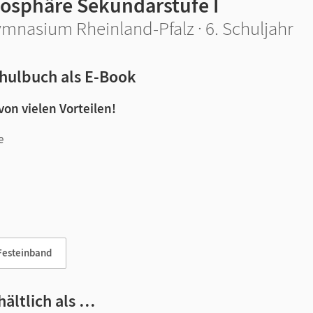
iosphäre Sekundarstufe I
mnasium Rheinland-Pfalz · 6. Schuljahr
hulbuch als E-Book
 von vielen Vorteilen!
e
n und Lernen:
Festeinband
hältlich als …