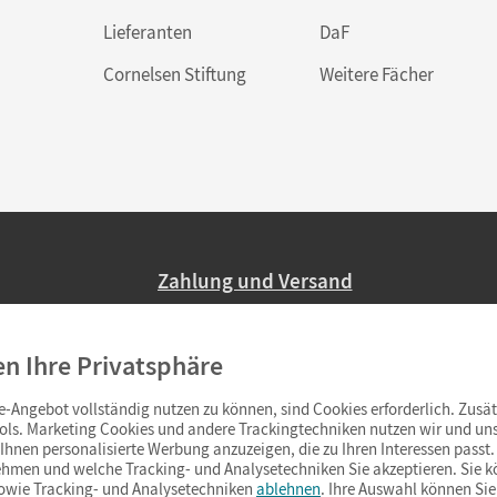
Lieferanten
DaF
Cornelsen Stiftung
Weitere Fächer
Zahlung und Versand
Nur 2,95 EUR Versandkosten in Deutsc
en Ihre Privatsphäre
Ab 59,– EUR Bestellwert liefern wir ve
(Lieferung in 3–6 Tagen).
-Angebot vollständig nutzen zu können, sind Cookies erforderlich. Zusät
ols. Marketing Cookies und andere Trackingtechniken nutzen wir und uns
hnen personalisierte Werbung anzuzeigen, die zu Ihren Interessen passt. 
hmen und welche Tracking- und Analysetechniken Sie akzeptieren. Sie k
sowie Tracking- und Analysetechniken
ablehnen
. Ihre Auswahl können Sie