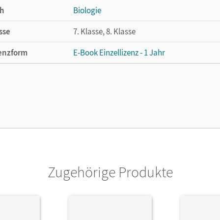
h
Biologie
sse
7. Klasse, 8. Klasse
enzform
E-Book Einzellizenz - 1 Jahr
cheinungsdatum
25.02.2017
enztext
Die geeignete Lizenz für Lehrkräfte, Schul
arbeiten.
lag
Cornelsen Verlag
ausgeber/-in
Auerbach, Stefan; Bils, Werner
Zugehörige Produkte
or/-in
Bils, Werner; Janz, Horst; Auerbach, Stefan;
Szabados, Michael; Schrank, Stephanie; Sta
Ulrike