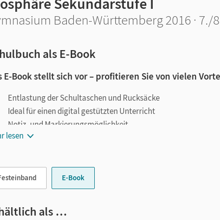
iosphäre Sekundarstufe I
mnasium Baden-Württemberg 2016 · 7./8.
hulbuch als E-Book
 E-Book stellt sich vor – profitieren Sie von vielen Vorte
Entlastung der Schultaschen und Rucksäcke
Ideal für einen digital gestützten Unterricht
Notiz- und Markierungsmöglichkeit
r lesen
Jederzeit unkompliziert verfügbar
le digitale Funktionen unterstützen das Lehren und Lernen:
Festeinband
E-Book
Notizen erstellen
Markierungen setzen
Text ergänzen
hältlich als …