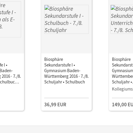
Biosphäre
Biosphäre
e I •
Sekundarstufe I •
Sekundarstu
Baden-
Gymnasium Baden-
Gymnasium
2016 · 7./8.
Württemberg 2016 · 7./8.
Württemberg
Schulbuch
Schuljahr • Schulbuch
Schuljahr •
Unterricht
Kollegiums
Book mit
Lehrkräftem
36,99 EUR
149,00 E
und Planun