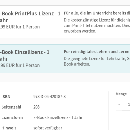
Lesezeichen hinzufügen
Suchen im Text
-Book PrintPlus-Lizenz - 1
Für alle, die im Unterricht bereits
Zoomen
ahr
Die kostengünstige Lizenz für diejen
zum Print-Titel nutzen möchten. Dies
,99 EUR für 1 Person
erworben werden.
-Book Einzellizenz - 1
Für rein digitales Lehren und Lerne
ahr
Die geeignete Lizenz für Lehrkräfte, 
Book arbeiten.
,99 EUR für 1 Person
Menge
1
ISBN
978-3-06-420187-3
-
Seitenzahl
208
Lizenzform
E-Book Einzellizenz - 1 Jahr
Hinweis
sofort verfügbar