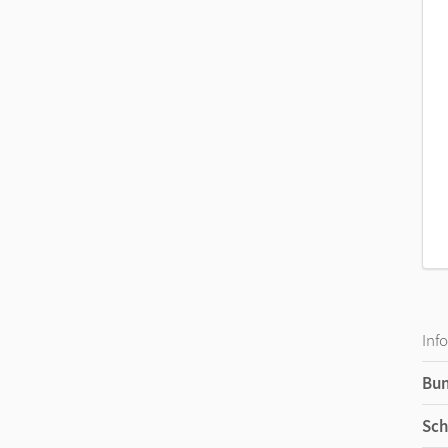
Inf
Bu
Sch