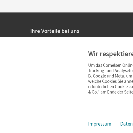
Ihre Vorteile bei uns
20% Prüfnachlass für Lehrkräfte
Wir respektier
Persönliche Angebote für Lehrkräfte
Um das Cornelsen Online
Sicheres Einkaufen mit SSL-Verschlüsselung
Tracking- und Analyseto
B. Google und Meta, um I
Verlängerte
Widerrufsfrist
von 4 Wochen
welche Cookies Sie anne
erforderlichen Cookies 
& Co.“ am Ende der Seite
Schnelle und einfache Retourenabwicklung
Impressum
Daten
Impressum
AGB
Datenschutz
Barrierefreiheit
Cookie