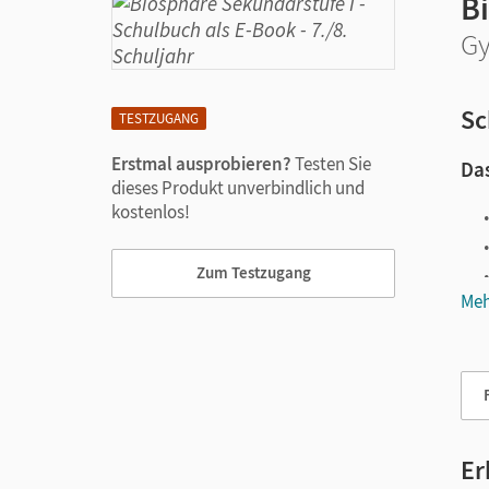
B
Gy
Sc
TESTZUGANG
Erstmal ausprobieren?
Testen Sie
Das
dieses Produkt unverbindlich und
kostenlos!
Zum Testzugang
Meh
Vie
Er