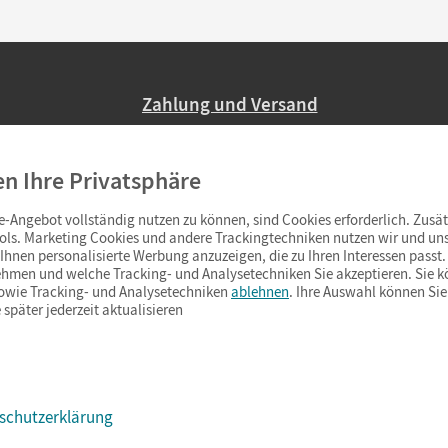
Zahlung und Versand
Nur 2,95 EUR Versandkosten in Deutsc
en Ihre Privatsphäre
Ab 59,– EUR Bestellwert liefern wir ve
(Lieferung in 3–6 Tagen).
-Angebot vollständig nutzen zu können, sind Cookies erforderlich. Zusät
ols. Marketing Cookies und andere Trackingtechniken nutzen wir und uns
hnen personalisierte Werbung anzuzeigen, die zu Ihren Interessen passt. 
hmen und welche Tracking- und Analysetechniken Sie akzeptieren. Sie k
sowie Tracking- und Analysetechniken
ablehnen
. Ihre Auswahl können Sie
 später jederzeit aktualisieren
schutzerklärung
s & Co.