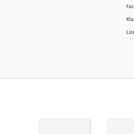
Fac
Kla
Liz
Ers
Liz
Ver
Her
Aut