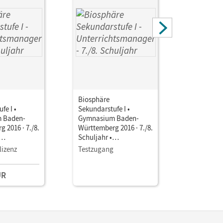
Biosphäre
Biosphäre
fe I •
Sekundarstufe I •
Sekundarst
 Baden-
Gymnasium Baden-
Gymnasiu
 2016 · 7./8.
Württemberg 2016 · 7./8.
Württember
Schuljahr •
Schuljahr 
smanager E-
Unterrichtsmanager E-
Unterrich
lizenz
Testzugang
Einzellize
Book mit
Book mit
aterialien
Lehrkräftematerialien
Lehrkräft
UR
39,00 E
gstools
und Planungstools
und Planu
(Test-Zugang 90 Tage)