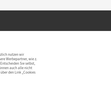
hland beim Kauf im Cornelsen Onlineshop.
rsandkostenfrei innerhalb Deutschlands
zlich nutzen wir
ere Werbepartner, wie z.
Entscheiden Sie selbst,
önnen auch alle nicht
 über den Link „Cookies
© Cornelsen Verlag 2026