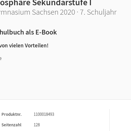
iosphäre Sekundarstufe I
mnasium Sachsen 2020 · 7. Schuljahr
hulbuch als E-Book
 von vielen Vorteilen!
e
n und Lernen:
Produktnr.
1100018493
Seitenzahl
128