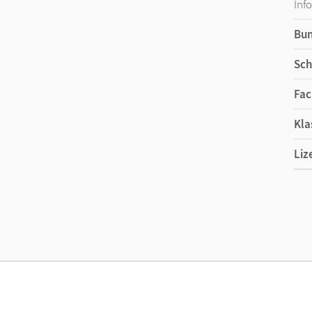
Inf
Bu
Sch
Fac
Kla
Liz
Ers
Liz
Ver
Her
Aut