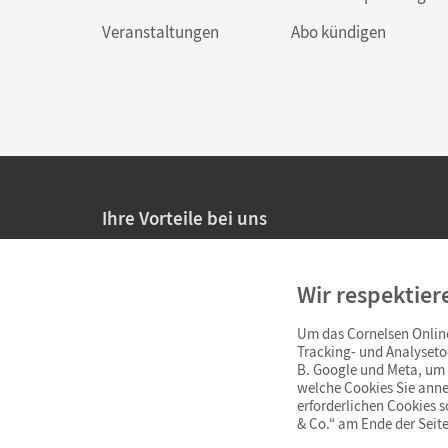
Veranstaltungen
Abo kündigen
Ihre Vorteile bei uns
20% Prüfnachlass für Lehrkräfte
Wir respektier
Persönliche Angebote für Lehrkräfte
Um das Cornelsen Online
Sicheres Einkaufen mit SSL-Verschlüsselung
Tracking- und Analyseto
B. Google und Meta, um I
Verlängerte
Widerrufsfrist
von 4 Wochen
welche Cookies Sie anne
erforderlichen Cookies 
& Co.“ am Ende der Seite
Schnelle und einfache Retourenabwicklung