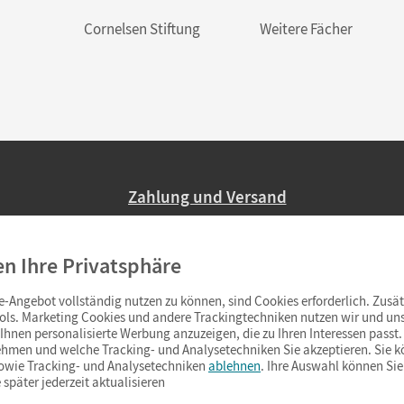
Cornelsen Stiftung
Weitere Fächer
Zahlung und Versand
Nur 2,95 EUR Versandkosten in Deutsc
en Ihre Privatsphäre
Ab 59,– EUR Bestellwert liefern wir ve
(Lieferung in 3–6 Tagen).
-Angebot vollständig nutzen zu können, sind Cookies erforderlich. Zusät
ols. Marketing Cookies und andere Trackingtechniken nutzen wir und uns
hnen personalisierte Werbung anzuzeigen, die zu Ihren Interessen passt. 
hmen und welche Tracking- und Analysetechniken Sie akzeptieren. Sie k
sowie Tracking- und Analysetechniken
ablehnen
. Ihre Auswahl können Sie
 später jederzeit aktualisieren