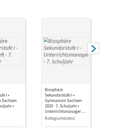
Biosphäre
Biosphäre
fe I •
Sekundarstufe I •
Sekundarst
 Sachsen
Gymnasium Sachsen
Gymnasiu
huljahr •
2020 · 7. Schuljahr •
2020 · 7. S
Unterrichtsmanager E-
Unterrich
Book mit
Book mit
Kollegiumslizenz
Testzuga
Lehrkräftematerialien
Lehrkräft
und Planungstools
und Planu