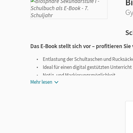
B
Gy
Sc
Das E-Book stellt sich vor – profitieren Sie
Entlastung der Schultaschen und Rucksäck
Ideal für einen digital gestützten Unterricht
Notiz- und Markierungsmöglichkeit
Mehr lesen
Jederzeit unkompliziert verfügbar
Viele digitale Funktionen unterstützen das Lehre
Notizen erstellen
Markierungen setzen
Text ergänzen