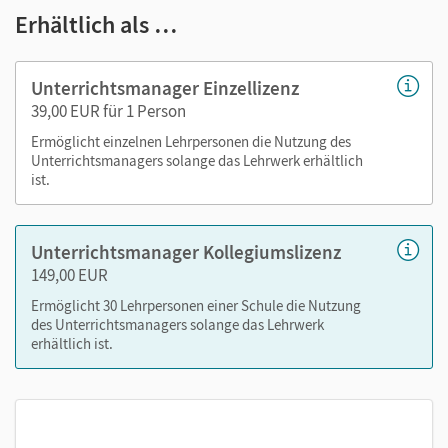
Erhältlich als …
Lösungen
Arbeitsblätter als PDF
Grafiken
Unterrichtsmanager Einzellizenz
Kopiervorlagen
39,00 EUR für 1 Person
editierbare Kopiervorlagen
Ermöglicht einzelnen Lehrpersonen die Nutzung des
Leistungsmessung
Unterrichtsmanagers solange das Lehrwerk erhältlich
ist.
editierbare Gefährdungsbeurteilungen
editierbarer Stoffverteilungsplan
Unterrichtsmanager Kollegiumslizenz
Nutzen Sie den Unterrichtsmanager auf lernen.cornelsen.de
149,00 EUR
oder über die Cornelsen Lernen App.
Ermöglicht 30 Lehrpersonen einer Schule die Nutzung
des Unterrichtsmanagers solange das Lehrwerk
erhältlich ist.