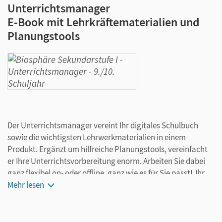
Unterrichtsmanager
E-Book mit Lehrkräftematerialien und
Planungstools
Der Unterrichtsmanager vereint Ihr digitales Schulbuch
sowie die wichtigsten Lehrwerkmaterialien in einem
Produkt. Ergänzt um hilfreiche Planungstools, vereinfacht
er Ihre Unterrichtsvorbereitung enorm. Arbeiten Sie dabei
ganz flexibel on- oder offline, ganz wie es für Sie passt! Ihr
Unterrichtsmanager enthält:
Mehr lesen
E-Book
kapitelgenaue Materialanordnung