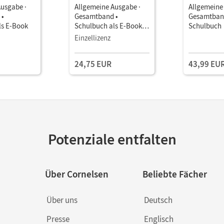
Ausgabe ·
Allgemeine Ausgabe ·
Allgemeine
 •
Gesamtband •
Gesamtban
ls E-Book
Schulbuch als E-Book (3
Schulbuch
Jahre)
Einzellizenz
24,75 EUR
43,99 EU
Potenziale entfalten
Über Cornelsen
Beliebte Fächer
Über uns
Deutsch
Presse
Englisch