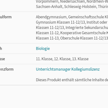
Vorpommern, Niedersachsen, Nordrhein-Wes
Sachsen-Anhalt, Schleswig-Holstein, Thür
ulform
Abendgymnasium, Gemeinschaftsschule Klas
Gymnasium Klassen 11-12/13, Institut oder
Klassen 11-12/13, Integrierte Sekundarsch
Klassen 11-12, Kooperative Gesamtschule 
Klassen 11-13, Oberschule Klassen 11-12/13
h
Biologie
sse
11. Klasse, 12. Klasse, 13. Klasse
enzform
Unterrichtsmanager Kollegiumslizenz
Dieses Produkt enthält sämtliche Inhalte 
cheinungsdatum
02.11.2021
enztext
Ermöglicht 30 Lehrpersonen einer Schule 
Lehrwerk erhältlich ist.