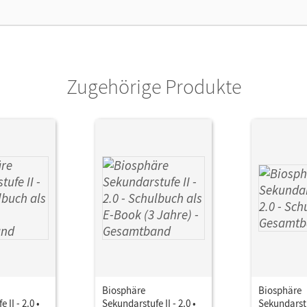
lag
Cornelsen Verlag
or/-in
Nixdorf, Delia; Gröne, Christian; Krämer, Bi
Hansjörg
Zugehörige Produkte
Biosphäre
Biosphäre
 II - 2.0 •
Sekundarstufe II - 2.0 •
Sekundarstuf