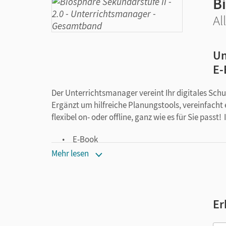
Bi
Al
Un
E-
Der Unterrichtsmanager vereint Ihr digitales Sch
Ergänzt um hilfreiche Planungstools, vereinfacht 
flexibel on- oder offline, ganz wie es für Sie pass
E-Book
kapitelgenaue Materialanordnung
Mehr lesen
Videos
Lösungen
Arbeitsblätter als PDF
Er
Grafiken
Teil 1–3 der Kopiervorlagen (editierbar)