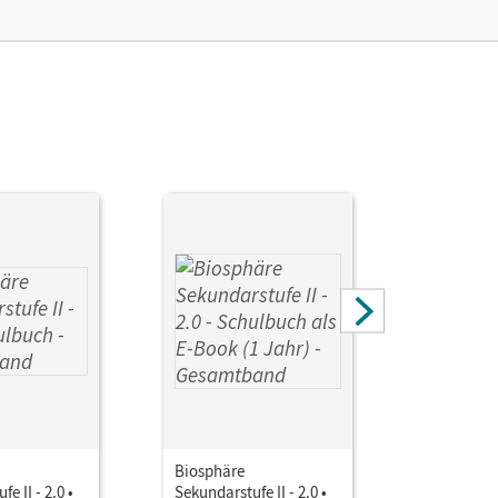
rgit; Becker, Joachim; Jatzwauk, Daniela; Küster,
Biosphäre
Biosphäre
e II - 2.0 •
Sekundarstufe II - 2.0 •
Sekundarstu