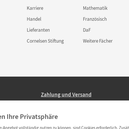
Karriere
Mathematik
Handel
Französisch
Lieferanten
DaF
Cornelsen Stiftung
Weitere Fächer
Zahlung und Versand
Nur 2,95 EUR Versandkosten in Deutsc
en Ihre Privatsphäre
Ab 59,– EUR Bestellwert liefern wir ve
(Lieferung in 3–6 Tagen).
-Angebot vollständig nutzen zu können, sind Cookies erforderlich. Zusät