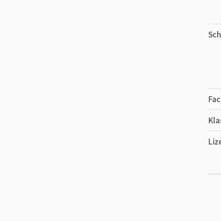
Sch
Fac
Kla
Liz
Ers
Liz