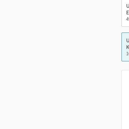
editierbare Gefährdungsbeurteilungen
U
E
Klausuren
4
Nutzen Sie den Unterrichtsmanager auf lernen.cor
U
K
1