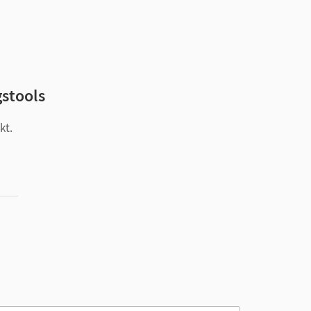
gstools
kt.