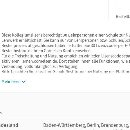
Bestellb
Diese Kollegiumslizenz berechtigt
30 Lehrpersonen einer Schule
zur Nu
Lehrwerk erhältlich ist. Sie kann nur von Lehrpersonen bzw. Schulen/S
Bestellprozess abgeschlossen haben, erhalten Sie 30 Lizenzcodes per E-Ma
Bestellhistorie in Ihrem Cornelsen Konto einsehen.
Für die Freischaltung und Nutzung empfehlen wir jeden Lizenzcode sepa
aktivieren:
lernen.cornelsen.de
. Dort stehen Ihnen alle Funktionen, wi
Verbindung, vollumfänglich zur Verfügung.
Bitte beachten Sie, dass Ihre Schule/Institution bei Nutzung der Plattf
Mehr lesen
os
ndesland
Baden-Württemberg, Berlin, Brandenburg,