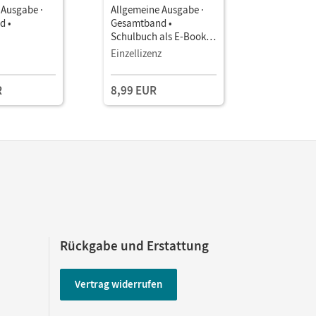
 Ausgabe ·
Allgemeine Ausgabe ·
Allgemein
d •
Gesamtband •
Gesamtba
Schulbuch als E-Book (1
Unterrich
Jahr)
Book mit
Einzellizenz
Einzellize
Lehrkräft
und Planu
R
8,99 EUR
49,00 E
Rückgabe und Erstattung
Vertrag widerrufen