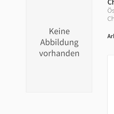
C
Ös
Ch
Ar