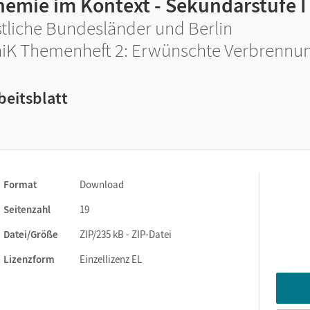
hemie im Kontext - Sekundarstufe I
tliche Bundesländer und Berlin
iK Themenheft 2: Erwünschte Verbrennu
beitsblatt
Format
Download
Seitenzahl
19
Datei/Größe
ZIP/235 kB - ZIP-Datei
Lizenzform
Einzellizenz EL