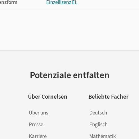
enzform
Einzellizenz EL
cheinungsdatum
12.08.2010
lag
Cornelsen Verlag
Potenziale entfalten
Über Cornelsen
Beliebte Fächer
Über uns
Deutsch
Presse
Englisch
Karriere
Mathematik