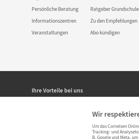
Persönliche Beratung
Ratgeber Grundschule
Informationszentren
Zu den Empfehlungen
Veranstaltungen
Abo kündigen
Ihre Vorteile bei uns
20% Prüfnachlass für Lehrkräfte
Wir respektier
Persönliche Angebote für Lehrkräfte
Um das Cornelsen Online
Sicheres Einkaufen mit SSL-Verschlüsselung
Tracking- und Analyseto
B. Google und Meta, um I