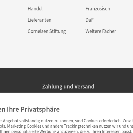
Handel
Französisch
Lieferanten
DaF
Cornelsen Stiftung
Weitere Fächer
Zahlung und Versand
Nur 2,95 EUR Versandkosten in Deutsc
en Ihre Privatsphäre
Ab 59,– EUR Bestellwert liefern wir ve
(Lieferung in 3–6 Tagen).
-Angebot vollständig nutzen zu können, sind Cookies erforderlich. Zusät
ols. Marketing Cookies und andere Trackingtechniken nutzen wir und uns
hnen personalisierte Werbung anzuzeigen, die zu Ihren Interessen passt. 