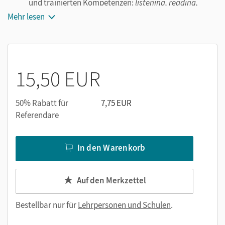
und trainierten Kompetenzen:
listening, reading,
writing
und
mediating
Mehr lesen
je einen Sachtext und einen literarischen Text
individuell zusammenstellbare Testaufgaben
über Links abrufbare Audios zum Hörverstehen
Lösungen und Erwartungshorizonte zu allen Aufgaben
15,50 EUR
Material als editierbare Word-Datei (authentische
Texte sind aus lizenzrechtlichen Gründen nicht
50% Rabatt für
7,75 EUR
veränderbar)
Referendare
In den Warenkorb
Auf den Merkzettel
Bestellbar nur für
Lehrpersonen und Schulen
.