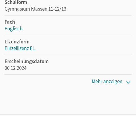
Schulform
Gymnasium Klassen 11-12/13
Fach
Englisch
Lizenzform
Einzellizenz EL
Erscheinungsdatum
06.12.2024
Verlag
Mehr anzeigen
Cornelsen Verlag
Herausgeber/-in
Leithner-Brauns, Annette