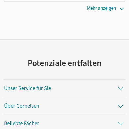
Erscheinungsdatum
Mehr anzeigen
30.07.2012
Verlag
Cornelsen Verlag
Herausgeber/-in
Charles, Patrick
Potenziale entfalten
Unser Service für Sie
Über Cornelsen
Beliebte Fächer