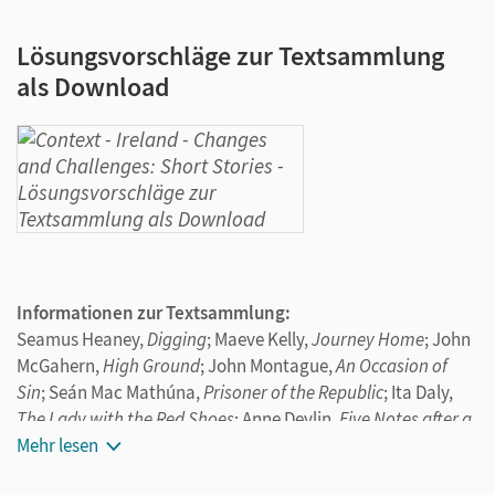
Lösungsvorschläge zur Textsammlung
als Download
Informationen zur Textsammlung:
Seamus Heaney,
Digging
; Maeve Kelly,
Journey Home
; John
McGahern,
High Ground
; John Montague,
An Occasion of
Sin
; Seán Mac Mathúna,
Prisoner of the Republic
; Ita Daly,
The Lady with the Red Shoes
; Anne Devlin,
Five Notes after a
Visit
Mehr lesen
.