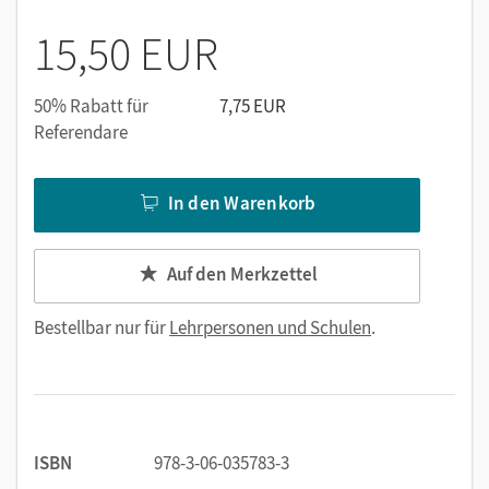
können je Lerngruppe zu konkreten Klausuren
15,50 EUR
zusammengestellt werden – je nach Kompetenzen
und zu überprüfendem Anforderungsniveau,
kombinieren die Überprüfung der kommunikativen
50% Rabatt für
7,75 EUR
Teilkompetenzen Leseverstehen und Schreiben
Referendare
integriert (Klausurteil A) mit der isolierten
Überprüfung der Teilkompetenz Sprachmittlung bzw.
In den Warenkorb
der Teilkompetenz Hörverstehen (Klausurteil B),
liefern zu Klausurteil A einen Sachtext auf
Grundkursniveau und auf Leistungskursniveau sowie
Auf den Merkzettel
zu Klausurteil B einen Sprachmittlungstext sowie drei
Hörverstehenstexte,
Bestellbar nur für
Lehrpersonen und Schulen
.
bieten die Audios als Stream an (als Link bei den
Lösungen der Hörverstehensaufgabe),
stellen für alle Aufgaben Musterlösungen und
detaillierte Bewertungsraster zur Verfügung,
enthalten alle Aufgaben und Bewertungsraster als
ISBN
978-3-06-035783-3
editierbare Word-Dateien (authentische Texte sind