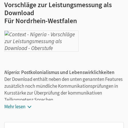
Vorschläge zur Leistungsmessung als
Download
Für Nordrhein-Westfalen
Nigeria:
Postkolonialismus und Lebenswirklichkeiten
Der Download enthält neben den unten genannten Features
zusätzlich noch mündliche Kommunikationsprüfungen in
Kursstärke zur Überprüfung der kommunikativen
Teilkompetenz Sprechen.
Die Vorschläge zur Leistungsmessung
Mehr lesen
enthalten Aufgabenpakete (Klausurvorschläge) für
grundlegendes und erhöhtes Niveau,