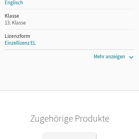
Englisch
Klasse
13. Klasse
Lizenzform
Einzellizenz EL
Erscheinungsdatum
Mehr anzeigen
17.09.2021
Verlag
Cornelsen Verlag
Herausgeber/-in
Leithner-Brauns, Annette
Zugehörige Produkte
Autor/-in
Gressard, Isabell