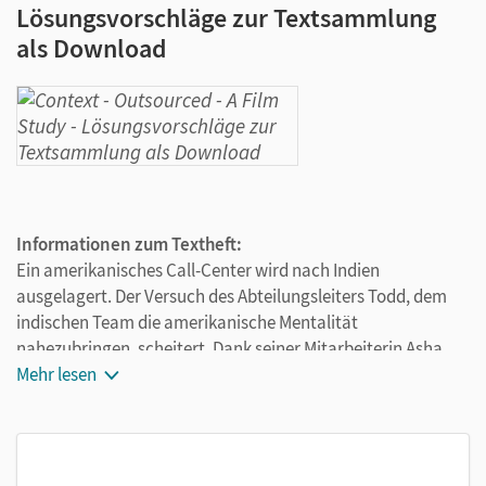
Lösungsvorschläge zur Textsammlung
als Download
Informationen zum Textheft:
Ein amerikanisches Call-Center wird nach Indien
ausgelagert. Der Versuch des Abteilungsleiters Todd, dem
indischen Team die amerikanische Mentalität
nahezubringen, scheitert. Dank seiner Mitarbeiterin Asha
beginnt Todd sich mit der indischen Kultur zu befassen. Als
Mehr lesen
sich endlich Erfolg einstellt, wird das Call-Center aus
Kostengründen nach China verlegt.