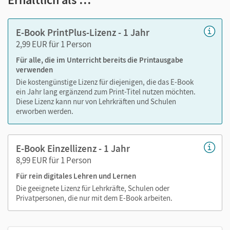
Lesezeichen hinzufügen
im Text suchen
E-Book PrintPlus-Lizenz - 1 Jahr
zoomen
2,99 EUR für 1 Person
Für alle, die im Unterricht bereits die Printausgabe
Die Medien sind wichtige Bestandteile dieses E-Books. Sie
verwenden
sind seitengenau platziert, damit Sie und Ihre Schüler/-innen
Die kostengünstige Lizenz für diejenigen, die das E-Book
jederzeit unkompliziert darauf zugreifen können. So
ein Jahr lang ergänzend zum Print-Titel nutzen möchten.
gestalten Sie das Lehren und Lernen zeitsparend und
Diese Lizenz kann nur von Lehrkräften und Schulen
abwechslungsreich. Kein Medienwechsel! Kein
erworben werden.
zeitaufwendiges Suchen!
E-Book Einzellizenz - 1 Jahr
8,99 EUR für 1 Person
Medien in diesem E-Book:
Für rein digitales Lehren und Lernen
Erklärfilme
Die geeignete Lizenz für Lehrkräfte, Schulen oder
Privatpersonen, die nur mit dem E-Book arbeiten.
Audios
PDF-Dateien
Externe Weblinks