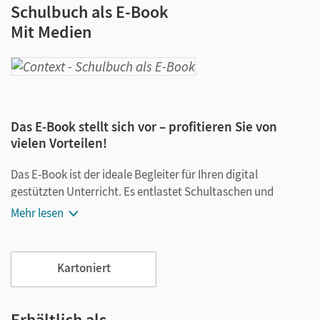
Schulbuch als E-Book
Mit Medien
Das E-Book stellt sich vor – profitieren Sie von
vielen Vorteilen!
Das E-Book ist der ideale Begleiter für Ihren digital
gestützten Unterricht. Es entlastet Schultaschen und
Rucksäcke und ist jederzeit unkompliziert verfügbar.
Mehr lesen
Außerdem unterstützt es mit vielen digitalen Funktionen
das Lehren und Lernen:
Kartoniert
Notizen erstellen
Markierungen setzen
Text ergänzen
Erhältlich als …