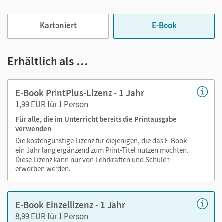
Jederzeit unkompliziert verfügbar
Viele digitale Funktionen unterstützen das Lehren und
Kartoniert
E-Book
Lernen:
Notizen erstellen
Erhältlich als …
Markierungen setzen
Text ergänzen
E-Book PrintPlus-Lizenz - 1 Jahr
Lesezeichen hinzufügen
1,99 EUR für 1 Person
Suchen im Text
Für alle, die im Unterricht bereits die Printausgabe
Zoomen
verwenden
Die kostengünstige Lizenz für diejenigen, die das E-Book
ein Jahr lang ergänzend zum Print-Titel nutzen möchten.
Diese Lizenz kann nur von Lehrkräften und Schulen
erworben werden.
E-Book Einzellizenz - 1 Jahr
8,99 EUR für 1 Person