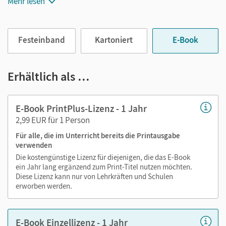
Mehr lesen
Außerdem unterstützt es mit vielen digitalen Funktionen
das Lehren und Lernen:
Festeinband
Kartoniert
E-Book
Notizen erstellen
Markierungen setzen
Text ergänzen
Erhältlich als …
Lesezeichen hinzufügen
im Text suchen
E-Book PrintPlus-Lizenz - 1 Jahr
zoomen
2,99 EUR für 1 Person
Für alle, die im Unterricht bereits die Printausgabe
Die Medien sind wichtige Bestandteile dieses E-Books. Sie
verwenden
sind seitengenau platziert, damit Sie und Ihre Schüler/-innen
Die kostengünstige Lizenz für diejenigen, die das E-Book
jederzeit unkompliziert darauf zugreifen können. So
ein Jahr lang ergänzend zum Print-Titel nutzen möchten.
gestalten Sie das Lehren und Lernen zeitsparend und
Diese Lizenz kann nur von Lehrkräften und Schulen
abwechslungsreich. Kein Medienwechsel! Kein
erworben werden.
zeitaufwendiges Suchen!
E-Book Einzellizenz - 1 Jahr