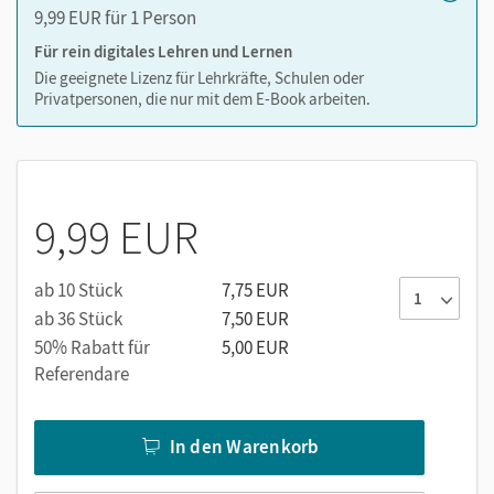
9,99 EUR für 1 Person
Medien in diesem E-Book:
Für rein digitales Lehren und Lernen
Erklärfilme
Die geeignete Lizenz für Lehrkräfte, Schulen oder
Privatpersonen, die nur mit dem E-Book arbeiten.
Audios
PDF-Dateien
Externe Weblinks
9,99 EUR
ab 10 Stück
7,75 EUR
ab 36 Stück
7,50 EUR
50% Rabatt für
5,00 EUR
Referendare
In den Warenkorb