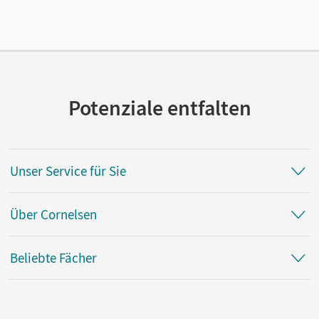
Lizenztext
Die geeignete Lizenz für Lehrkräfte, Schulen oder
Privatpersonen, die nur mit dem E-Book arbeiten.
Verlag
Cornelsen Verlag
Potenziale entfalten
Herausgeber/-in
Schwarz, Hellmut; Leithner-Brauns, Annette; Becker-Ross,
Ingrid
Unser Service für Sie
Über Cornelsen
Beliebte Fächer