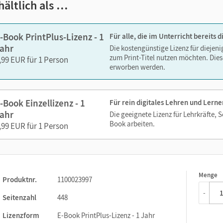
hältlich als …
ks. Sie sind seitengenau platziert, damit Sie und Ihre Schüler/-i
-Book PrintPlus-Lizenz - 1
Für alle, die im Unterricht bereits
So gestalten Sie das Lehren und Lernen zeitsparend und
ahr
Die kostengünstige Lizenz für diejen
itaufwendiges Suchen!
zum Print-Titel nutzen möchten. Dies
,99 EUR für 1 Person
erworben werden.
-Book Einzellizenz - 1
Für rein digitales Lehren und Lerne
rklärfilme
ahr
Die geeignete Lizenz für Lehrkräfte, 
Book arbeiten.
,99 EUR für 1 Person
Menge
1
Produktnr.
1100023997
-
Seitenzahl
448
Lizenzform
E-Book PrintPlus-Lizenz - 1 Jahr