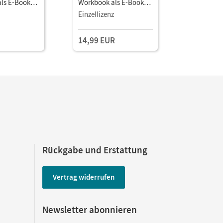
ls E-Book
Workbook als E-Book
Workbook
en, Audio
Mit Lösungen, Audio
Lösungen,
Einzellizenz
und Video
Videos
14,99 EUR
14,99 E
Rückgabe und Erstattung
Vertrag widerrufen
Newsletter abonnieren