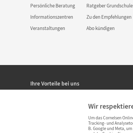
Persönliche Beratung
Ratgeber Grundschule
Informationszentren
Zu den Empfehlungen
Veranstaltungen
Abo kündigen
Ihre Vorteile bei uns
20% Prüfnachlass für Lehrkräfte
Wir respektier
Persönliche Angebote für Lehrkräfte
Um das Cornelsen Online
Sicheres Einkaufen mit SSL-Verschlüsselung
Tracking- und Analyseto
B. Google und Meta, um I