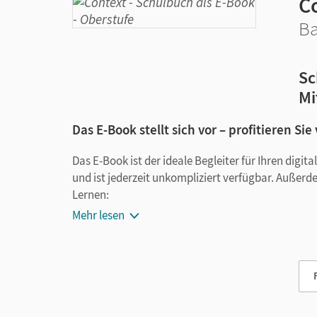
C
Ba
Sc
Mi
Das E-Book stellt sich vor – profitieren Sie
Das E-Book ist der ideale Begleiter für Ihren digi
und ist jederzeit unkompliziert verfügbar. Außerd
Lernen:
Mehr lesen
Notizen erstellen
Markierungen setzen
Text ergänzen
Lesezeichen hinzufügen
im Text suchen