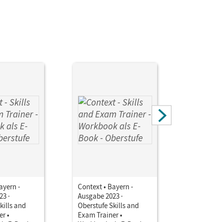
ayern -
Context • Bayern -
Context • 
23 ·
Ausgabe 2023 ·
Ausgabe 2
kills and
Oberstufe Skills and
Oberstufe 
r •
Exam Trainer •
Exam Trai