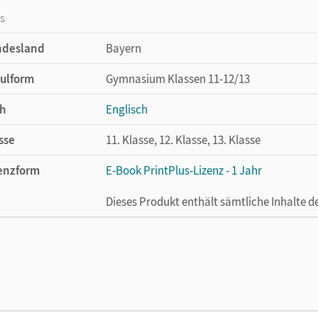
os
ndesland
Bayern
ulform
Gymnasium Klassen 11-12/13
h
Englisch
sse
11. Klasse, 12. Klasse, 13. Klasse
enzform
E-Book PrintPlus-Lizenz - 1 Jahr
Dieses Produkt enthält sämtliche Inhalte 
cheinungsdatum
11.09.2024
enztext
Die kostengünstige Lizenz für diejenigen, d
Titel nutzen möchten. Diese Lizenz kann n
lag
Cornelsen Verlag