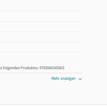
des folgenden Produktes: 9783060345663
Mehr anzeigen
ie das E-Book ein Jahr lang ergänzend zum Print-
ur von Lehrkräften und Schulen erworben werden.