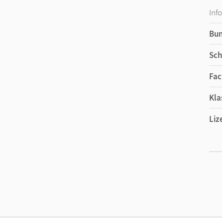
Inf
Bu
Sch
Fac
Kla
Liz
Ers
Liz
Ver