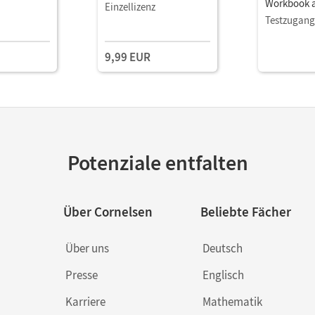
Workbook a
Einzellizenz
Mit Lösung
Testzugang
und Video
9,99 EUR
Potenziale entfalten
Über Cornelsen
Beliebte Fächer
Über uns
Deutsch
Presse
Englisch
Karriere
Mathematik