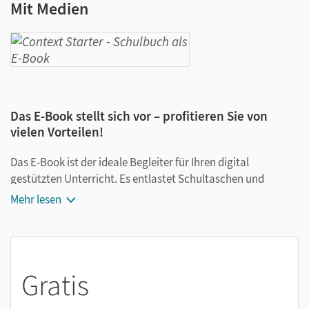
Mit Medien
Das E-Book stellt sich vor – profitieren Sie von
vielen Vorteilen!
Das E-Book ist der ideale Begleiter für Ihren digital
gestützten Unterricht. Es entlastet Schultaschen und
Rucksäcke und ist jederzeit unkompliziert verfügbar.
Mehr lesen
Außerdem unterstützt es mit vielen digitalen Funktionen
das Lehren und Lernen:
Notizen erstellen
Gratis
Markierungen setzen
Text ergänzen