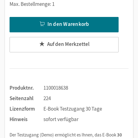
Lesezeichen hinzufügen
Max. Bestellmenge: 1
im Text suchen
zoomen
In den Warenkorb
Die Medien sind wichtige Bestandteile dieses E-Books. Sie
sind seitengenau platziert, damit Sie und Ihre Schüler/-innen
Auf den Merkzettel
jederzeit unkompliziert darauf zugreifen können. So
gestalten Sie das Lehren und Lernen zeitsparend und
abwechslungsreich. Kein Medienwechsel! Kein
zeitaufwendiges Suchen!
Produktnr.
1100018638
Medien in diesem E-Book:
Seitenzahl
224
Erklärfilme
Lizenzform
E-Book Testzugang 30 Tage
Audios
Hinweis
sofort verfügbar
PDF-Dateien
Externe Weblinks
Der Testzugang (Demo) ermöglicht es Ihnen, das E-Book
30