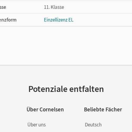
sse
11. Klasse
enzform
Einzellizenz EL
cheinungsdatum
21.05.2019
lag
Cornelsen Verlag
Potenziale entfalten
Über Cornelsen
Beliebte Fächer
Über uns
Deutsch