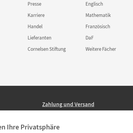
Presse
Englisch
Karriere
Mathematik
Handel
Französisch
Lieferanten
DaF
Cornelsen Stiftung
Weitere Fächer
Zahlung und Versand
Nur 2,95 EUR Versandkosten in Deutsc
en Ihre Privatsphäre
Ab 59,– EUR Bestellwert liefern wir ve