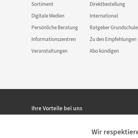
Sortiment
Direktbestellung
Digitale Medien
International
Persönliche Beratung
Ratgeber Grundschule
Informationszentren
Zu den Empfehlungen
Veranstaltungen
Abo kündigen
Ihre Vorteile bei uns
20% Prüfnachlass für Lehrkräfte
Wir respektier
Persönliche Angebote für Lehrkräfte