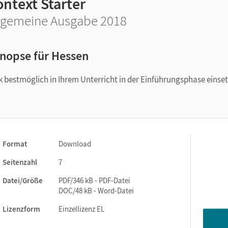
ntext Starter
lgemeine Ausgabe 2018
nopse für Hessen
rk bestmöglich in Ihrem Unterricht in der Einführungsphase einse
Format
Download
Seitenzahl
7
Datei/Größe
PDF/346 kB - PDF-Datei
DOC/48 kB - Word-Datei
Lizenzform
Einzellizenz EL