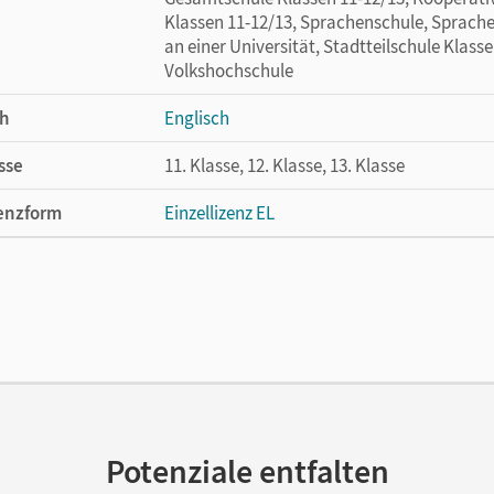
Klassen 11-12/13, Sprachenschule, Sprac
an einer Universität, Stadtteilschule Klasse
Volkshochschule
h
Englisch
sse
11. Klasse, 12. Klasse, 13. Klasse
enzform
Einzellizenz EL
cheinungsdatum
30.07.2012
lag
Cornelsen Verlag
ausgeber/-in
Engel, Georg
Potenziale entfalten