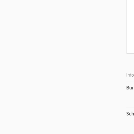
Inf
Bu
Sch