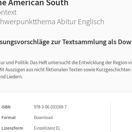
he American South
ntext
hwerpunktthema Abitur Englisch
sungsvorschläge zur Textsammlung als Do
ur und Politik: Das Heft untersucht die Entwicklung der Region v
t Auszügen aus nicht fiktionalen Texten sowie Kurzgeschichten (
und Liedern.
ISBN
978-3-06-033169-7
Format
Download
Lizenzform
Einzellizenz EL