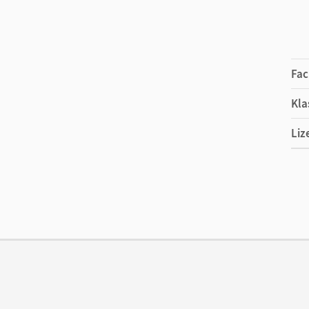
Fac
Kla
Liz
Ers
Ver
Her