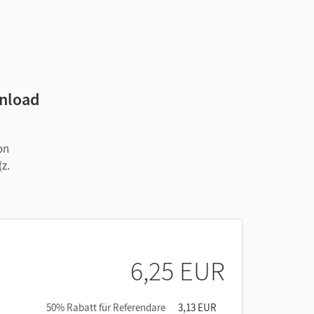
wnload
on
z.
6,25 EUR
50% Rabatt für Referendare
3,13 EUR