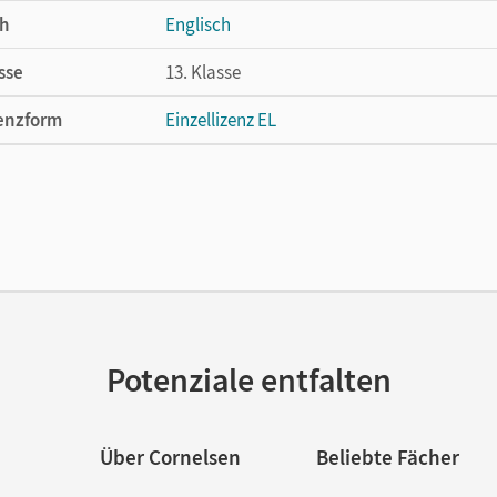
h
Englisch
sse
13. Klasse
enzform
Einzellizenz EL
cheinungsdatum
07.08.2015
lag
Cornelsen Verlag
ausgeber/-in
Schwarz, Hellmut; Leithner-Brauns, Annett
or/-in
Hofmann, Annette; Wöhlke, Thomas; Buchh
Potenziale entfalten
Über Cornelsen
Beliebte Fächer