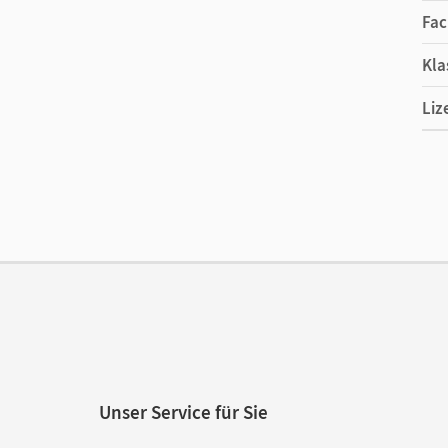
Fac
Kla
Liz
Ers
Ver
Her
Aut
Unser Service für Sie