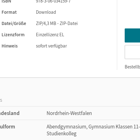
ISBN
978-3-06-034159-7
Format
Download
Datei/Größe
ZIP/4,3 MB - ZIP-Datei
Lizenzform
Einzellizenz EL
Hinweis
sofort verfügbar
Bestellb
os
ndesland
Nordrhein-Westfalen
ulform
Abendgymnasium, Gymnasium Klassen 11-12
Studienkolleg