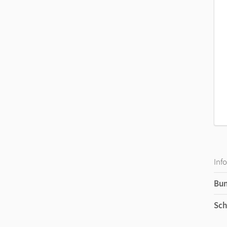
Inf
Bu
Sch