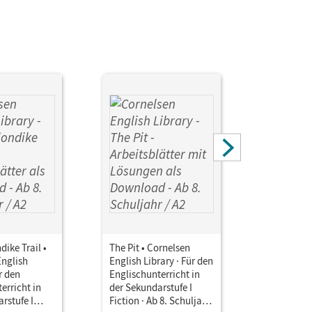
dike Trail •
The Pit • Cornelsen
Undergro
English
English Library · Für den
• Cornelse
r den
Englischunterricht in
Library · 
erricht in
der Sekundarstufe I
Englischun
rstufe I
Fiction · Ab 8. Schuljahr
der Sekund