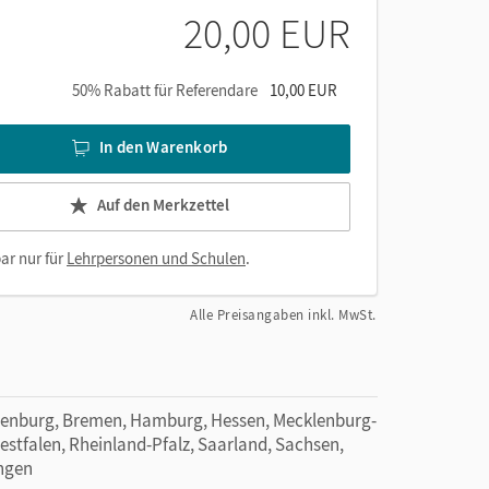
 Unterricht
20,00 EUR
t mit den Kapiteln
nisses
50% Rabatt für Referendare
10,00 EUR
en, motivierenden und differenzierenden
In den Warenkorb
ungshorizont
Auf den Merkzettel
. kooperativen Lernformen
Format und in Word)
ar nur für
Lehrpersonen und Schulen
.
Alle Preisangaben inkl. MwSt.
denburg, Bremen, Hamburg, Hessen, Mecklenburg-
tfalen, Rheinland-Pfalz, Saarland, Sachsen,
ingen