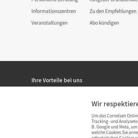
Informationszentren
Zu den Empfehlungen
Veranstaltungen
Abo kündigen
Ihre Vorteile bei uns
20% Prüfnachlass für Lehrkräfte
Wir respektier
Persönliche Angebote für Lehrkräfte
Um das Cornelsen Online
Sicheres Einkaufen mit SSL-Verschlüsselung
Tracking- und Analyseto
B. Google und Meta, um I
Verlängerte
Widerrufsfrist
von 4 Wochen
welche Cookies Sie anne
erforderlichen Cookies 