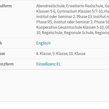
ulform
Abendrealschule, Erweiterte Realschule, G
Klassen 5-6, Gymnasium Klassen 5/7-10, Ha
Institut oder Seminar 2. Phase GY, Institut 
Phase RS, Institut oder Seminar 2. Phase S
Kooperative Gesamtschule Klassen 5-10, Ob
10, Regelschule, Regionale Schule, Region
h
Englisch
sse
8. Klasse, 9. Klasse, 10. Klasse
enzform
Einzellizenz EL
cheinungsdatum
23.05.2025
lag
Cornelsen Verlag
or/-in
Pretz, Manfred; Pretz, Linda