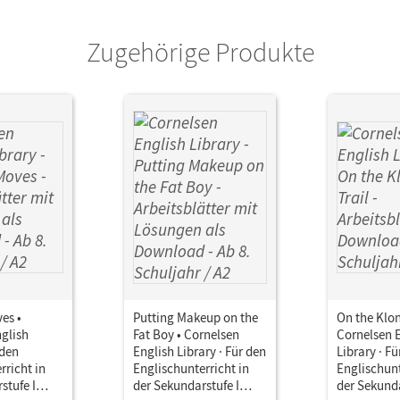
Zugehörige Produkte
es •
Putting Makeup on the
On the Klon
glish
Fat Boy • Cornelsen
Cornelsen 
 den
English Library · Für den
Library · Fü
rricht in
Englischunterricht in
Englischunt
stufe I
der Sekundarstufe I
der Sekunda