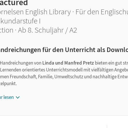
ractured
rnelsen English Library · Für den Englischu
kundarstufe I
ction · Ab 8. Schuljahr / A2
ndreichungen für den Unterricht als Downl
 Handreichungen von
Linda und Manfred Pretz
bieten ein gut s
 Lernenden orientiertes Unterrichtsmodell mit vielfältigen Angebo
men Freundschaft, Familie, Umweltschutz und nachhaltige Entwi
telpunkt.
 Handreichungen enthalten:
r lesen
eine
funktionale Reihenplanung
prägnante
Inhaltszusammenfassungen
der einzelnen Kapite
eine
List of characters