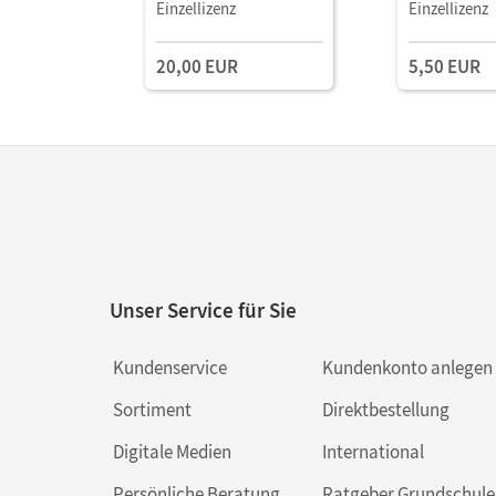
/ A2 • Handreichungen
Fiction · Ab 
Einzellizenz
Einzellizenz
für den Unterricht als
/ A2 • Arbeit
Download
Lösungen al
20,00 EUR
5,50 EUR
Unser Service für Sie
Kundenservice
Kundenkonto anlegen
Sortiment
Direktbestellung
Digitale Medien
International
Persönliche Beratung
Ratgeber Grundschule