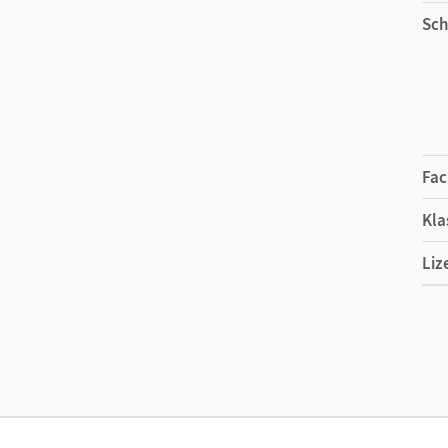
Sch
Fac
Kla
Liz
Ers
Ver
Aut