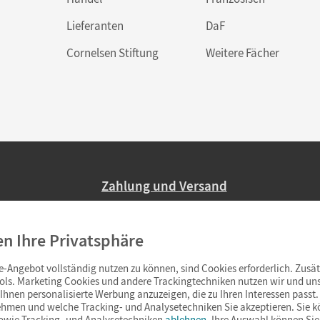
Lieferanten
DaF
Cornelsen Stiftung
Weitere Fächer
Zahlung und Versand
Nur 2,95 EUR Versandkosten in Deutsc
en Ihre Privatsphäre
Ab 59,– EUR Bestellwert liefern wir ve
(Lieferung in 3–6 Tagen).
-Angebot vollständig nutzen zu können, sind Cookies erforderlich. Zusät
ols. Marketing Cookies und andere Trackingtechniken nutzen wir und uns
hnen personalisierte Werbung anzuzeigen, die zu Ihren Interessen passt. 
hmen und welche Tracking- und Analysetechniken Sie akzeptieren. Sie k
sowie Tracking- und Analysetechniken
ablehnen
. Ihre Auswahl können Sie