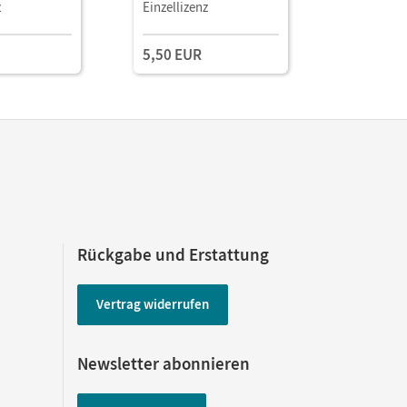
 8. Schuljahr
/ A2 • Arbeitsblätter mit
Fiction · 
z
Einzellizenz
Einzellize
tsblätter als
Lösungen als Download
/ A2 • Arbe
Lösungen
5,50 EUR
5,50 EU
Rückgabe und Erstattung
Vertrag widerrufen
Newsletter abonnieren