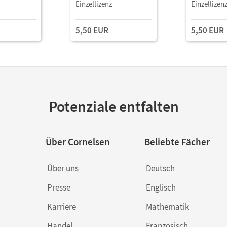
8. Schuljahr
Fiction · Ab 8. Schuljahr
Fiction · Ab
Einzellizenz
Einzellizen
sblätter mit
/ A2 • Arbeitsblätter mit
/ A2 • Arbei
s Download
Lösungen als Download
Download
5,50 EUR
5,50 EUR
Gekürztes Original mit
Vokabular
Potenziale entfalten
Über Cornelsen
Beliebte Fächer
Über uns
Deutsch
Presse
Englisch
Karriere
Mathematik
Handel
Französisch