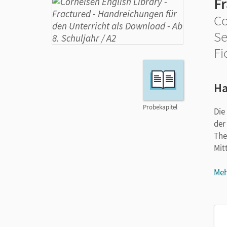
F
Co
Se
Fi
Ha
Probekapitel
Die
der
The
Mit
Die
Meh