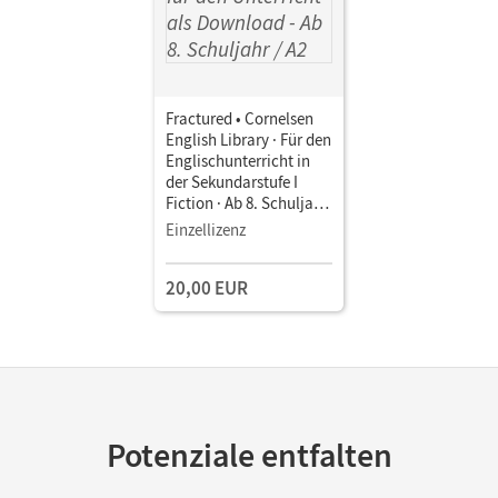
Fractured • Cornelsen
English Library · Für den
Englischunterricht in
der Sekundarstufe I
Fiction · Ab 8. Schuljahr
/ A2 • Handreichungen
Einzellizenz
für den Unterricht als
Download
20,00 EUR
Potenziale entfalten