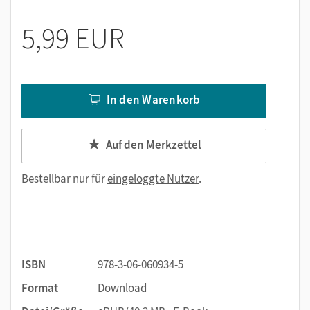
Dieses E-Book können Sie auf allen Geräten lesen, die ePUB-
5,99 EUR
fähig sind. Wir empfehlen die Desktop- oder Tabletnutzung.
Ausnahme sind Geräte, die auf ein geschlossenes System
zurückgreifen, wie Amazon (Kindle). Ohne Konvertierung in
das MOBI-Format ist dieses E-Book nicht auf dem Amazon-
In den Warenkorb
Kindle lesbar.
Auf den Merkzettel
Bestellbar nur für
eingeloggte Nutzer
.
ISBN
978-3-06-060934-5
Format
Download