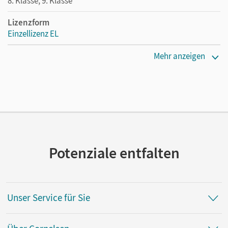
8. Klasse, 9. Klasse
Lizenzform
Einzellizenz EL
Erscheinungsdatum
Mehr anzeigen
28.10.2020
Verlag
Cornelsen Verlag
Vorautor/-in
Storm, Theodor
Potenziale entfalten
Autor/-in
Steiner, Anne; Radvan, Florian
Unser Service für Sie