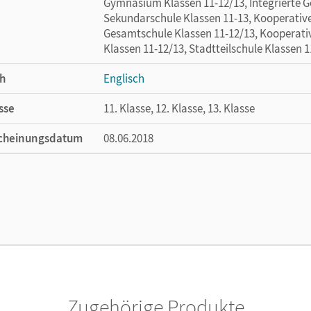
Gymnasium Klassen 11-12/13, Integrierte G
Sekundarschule Klassen 11-13, Kooperativ
Gesamtschule Klassen 11-12/13, Kooperati
Klassen 11-12/13, Stadtteilschule Klassen 1
h
Englisch
sse
11. Klasse, 12. Klasse, 13. Klasse
cheinungsdatum
08.06.2018
ße
Länge: 19 cm, Breite: 12,6 cm, Höhe: 1,5 cm
lag
Cornelsen Verlag
autor/-in
Shakespeare, William
or/-in
Baasner, Martina; Baasner, Peter
Zugehörige Produkte