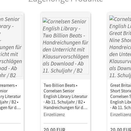
reamers •
Two Billion Beats •
Great Brita
nior
Cornelsen Senior
Short Storie
ry Literatur
English Library Literatur
Cornelsen 
ljahr / B2 •
· Ab 11. Schuljahr / B2 •
English Lib
gen für den
Handreichungen für den
· Ab 11. Sch
it
Unterricht mit
Handreichu
Einzellizenz
Einzellizen
chlägen als
Klausurvorschlägen als
Unterricht 
Download
Klausurvor
20,00 EUR
20,00 EU
Download