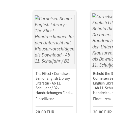
The Effect • Cornelsen
Behold the D
Senior English Library
Cornelsen Se
Literatur · Ab 11.
English Libra
Schuljahr / B2 •
· Ab 11. Schu
Handreichungen für den
Handreichun
Unterricht mit
Unterricht m
Einzellizenz
Einzellizenz
Klausurvorschlägen als
Klausurvors
Download
Download
20,00 EUR
20,00 EUR