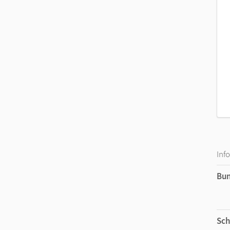
Inf
Bu
Sch