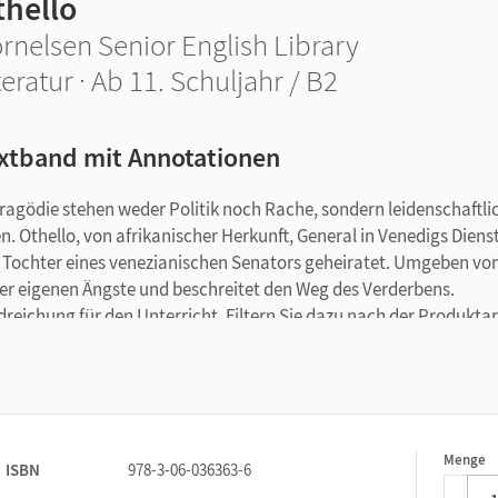
thello
rnelsen Senior English Library
teratur · Ab 11. Schuljahr / B2
xtband mit Annotationen
ragödie stehen weder Politik noch Rache, sondern leidenschaftli
n. Othello, von afrikanischer Herkunft, General in Venedigs Diens
e Tochter eines venezianischen Senators geheiratet. Umgeben vo
er eigenen Ängste und beschreitet den Weg des Verderbens.
reichung für den Unterricht. Filtern Sie dazu nach der Produktar
onshilfen zum Titel.
Menge
1
ISBN
978-3-06-036363-6