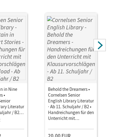
in in Nine
Behold the Dreamers •
Overcomin
s •
Cornelsen Senior
Cornelsen
Senior
English Library Literatur
English Li
rary Literatur
· Ab 11. Schuljahr / B2 •
· Ab 11. Sc
uljahr / B2 •
Handreichungen für den
Handreich
ngen für den
Unterricht mit
Unterricht
z
Einzellize
mit
Klausurvorschlägen
Klausurvo
schlägen als
Downloa
R
20,00 EUR
20,00 E