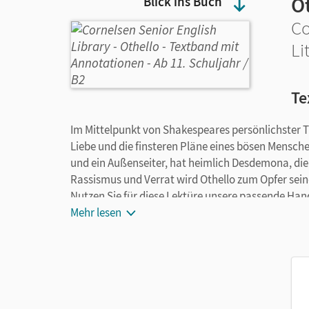
O
Blick ins Buch
Co
Li
Te
Im Mittelpunkt von Shakespeares persönlichster T
Liebe und die finsteren Pläne eines bösen Mensche
und ein Außenseiter, hat heimlich Desdemona, di
Rassismus und Verrat wird Othello zum Opfer sein
Nutzen Sie für diese Lektüre unsere passende Hand
„Handreichung“. Ebenfalls erhältlich: Interpretati
Mehr lesen