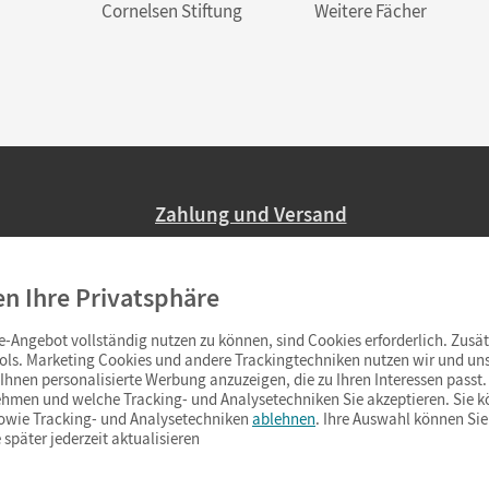
Cornelsen Stiftung
Weitere Fächer
Zahlung und Versand
Nur 2,95 EUR Versandkosten in Deutsc
en Ihre Privatsphäre
Ab 59,– EUR Bestellwert liefern wir ve
(Lieferung in 3–6 Tagen).
-Angebot vollständig nutzen zu können, sind Cookies erforderlich. Zusät
ols. Marketing Cookies und andere Trackingtechniken nutzen wir und uns
hnen personalisierte Werbung anzuzeigen, die zu Ihren Interessen passt. 
hmen und welche Tracking- und Analysetechniken Sie akzeptieren. Sie k
sowie Tracking- und Analysetechniken
ablehnen
. Ihre Auswahl können Sie
 später jederzeit aktualisieren