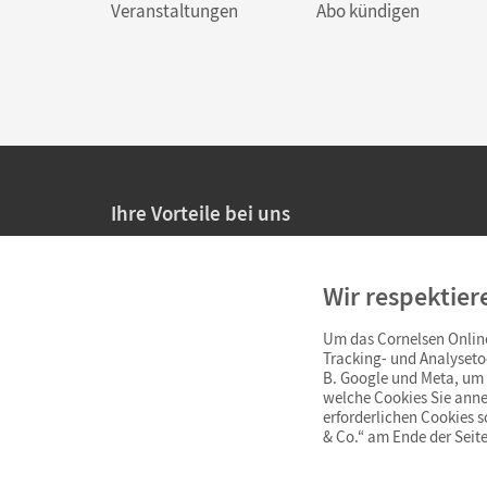
Veranstaltungen
Abo kündigen
Ihre Vorteile bei uns
20% Prüfnachlass für Lehrkräfte
Wir respektier
Persönliche Angebote für Lehrkräfte
Um das Cornelsen Online
Sicheres Einkaufen mit SSL-Verschlüsselung
Tracking- und Analyseto
B. Google und Meta, um I
Verlängerte
Widerrufsfrist
von 4 Wochen
welche Cookies Sie anne
erforderlichen Cookies 
& Co.“ am Ende der Seite
Schnelle und einfache Retourenabwicklung