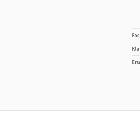
Fac
Kla
Ers
Ma
Ver
Vor
Aut