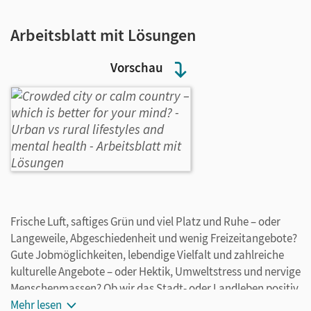
Arbeitsblatt mit Lösungen
Vorschau
Frische Luft, saftiges Grün und viel Platz und Ruhe – oder
Langeweile, Abgeschiedenheit und wenig Freizeitangebote?
Gute Jobmöglichkeiten, lebendige Vielfalt und zahlreiche
kulturelle Angebote – oder Hektik, Umweltstress und nervige
Menschenmassen? Ob wir das Stadt- oder Landleben positiv
oder negativ bewerten, hängt natürlich sehr von unserer
Mehr lesen