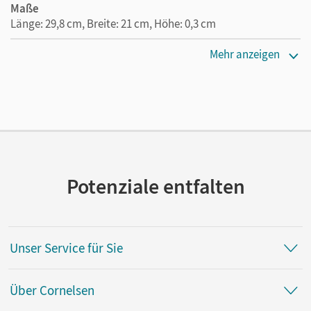
Maße
Länge: 29,8 cm, Breite: 21 cm, Höhe: 0,3 cm
Verlag
Mehr anzeigen
Oldenbourg Schulbuchverlag
Herausgeber/-in
Maier, Friedrich; Hotz, Michael
Autor/-in
Maier, Friedrich
Potenziale entfalten
Unser Service für Sie
Über Cornelsen