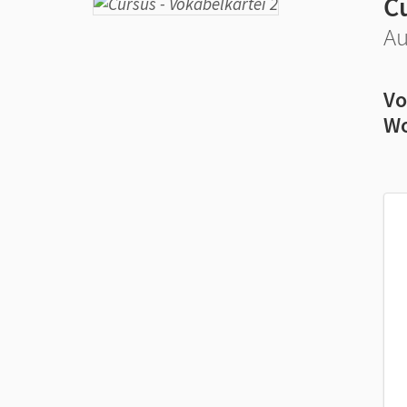
C
Au
Vo
Wo