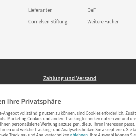
Lieferanten
DaF
Cornelsen Stiftung
Weitere Fächer
Zahlung und Versand
Nur 2,95 EUR Versandkosten in Deutsc
en Ihre Privatsphäre
Ab 59,– EUR Bestellwert liefern wir ve
(Lieferung in 3–6 Tagen).
-Angebot vollständig nutzen zu können, sind Cookies erforderlich. Zusät
ols. Marketing Cookies und andere Trackingtechniken nutzen wir und uns
hnen personalisierte Werbung anzuzeigen, die zu Ihren Interessen passt. 
hmen und welche Tracking- und Analysetechniken Sie akzeptieren. Sie k
sowie Tracking- und Analysetechniken
ablehnen
. Ihre Auswahl können Sie