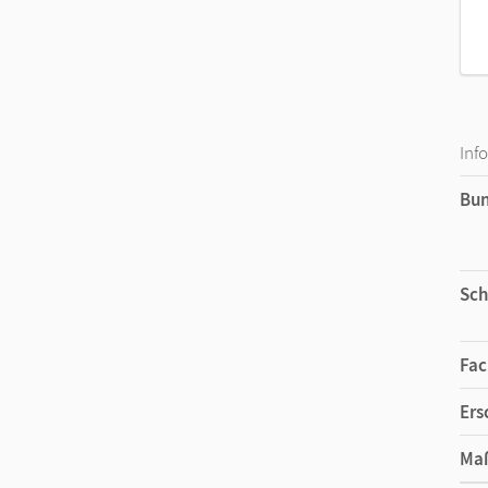
Inf
Bu
Sch
Fac
Ers
Ma