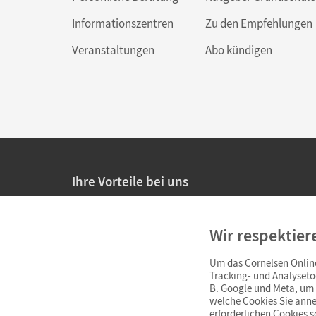
Informationszentren
Zu den Empfehlungen
Veranstaltungen
Abo kündigen
Ihre Vorteile bei uns
20% Prüfnachlass für Lehrkräfte
Wir respektier
Persönliche Angebote für Lehrkräfte
Um das Cornelsen Online
Sicheres Einkaufen mit SSL-Verschlüsselung
Tracking- und Analyseto
B. Google und Meta, um I
Verlängerte
Widerrufsfrist
von 4 Wochen
welche Cookies Sie anne
erforderlichen Cookies 