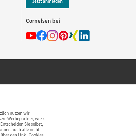
Jetzt anmelden
Cornelsen bei
hland beim Kauf im Cornelsen Onlineshop.
rsandkostenfrei innerhalb Deutschlands
zlich nutzen wir
ere Werbepartner, wie z.
Entscheiden Sie selbst,
önnen auch alle nicht
 über den Link „Cookies