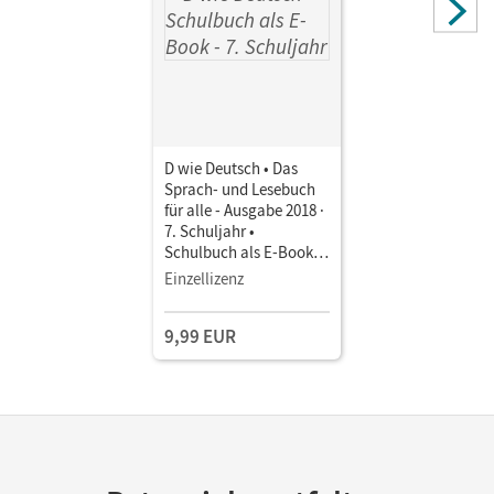
D wie Deutsch • Das
Sprach- und Lesebuch
für alle - Ausgabe 2018 ·
7. Schuljahr •
Schulbuch als E-Book
Mit Medien
Einzellizenz
9,99 EUR