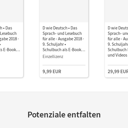
h • Das
D wie Deutsch • Das
D wie Deuts
 Lesebuch
Sprach- und Lesebuch
Sprach- un
sgabe 2018 ·
für alle - Ausgabe 2018 ·
für alle - A
•
9. Schuljahr •
9. Schuljahr
ls E-Book
Schulbuch als E-Book
Schulbuch 
Mit Medien
und Videos
Einzellizenz
9,99 EUR
29,99 EU
Potenziale entfalten