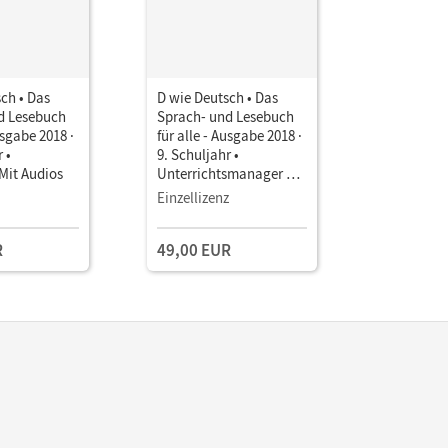
ch • Das
D wie Deutsch • Das
D wie Deu
d Lesebuch
Sprach- und Lesebuch
Sprach- u
usgabe 2018 ·
für alle - Ausgabe 2018 ·
für alle -
 •
9. Schuljahr •
9. Schulja
Mit Audios
Unterrichtsmanager E-
Unterrich
Book mit
Book mit
Einzellizenz
Testzuga
Lehrkräftematerialien
Lehrkräft
und Planungstools
und Planu
R
49,00 EUR
(Test-Zug