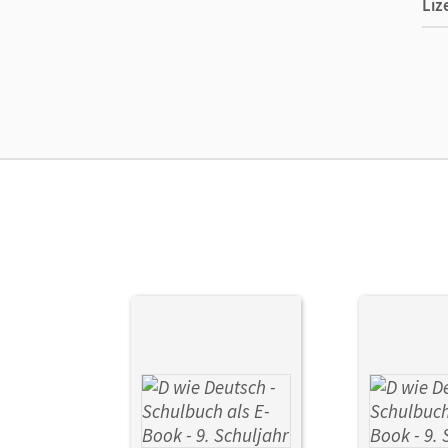
Liz
Ers
Ver