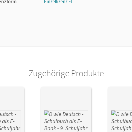
enzform
Einzellizenz EL
cheinungsdatum
02.05.2022
lag
Cornelsen Verlag
Zugehörige Produkte