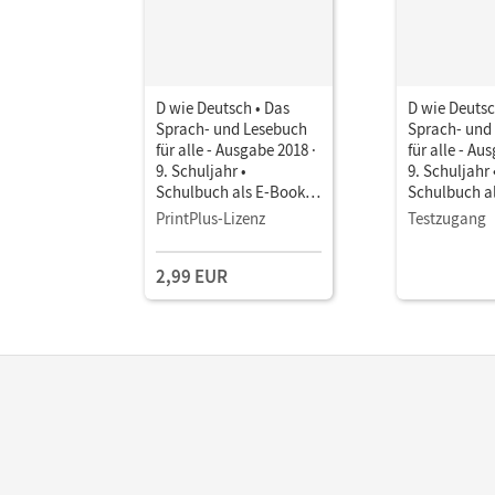
D wie Deutsch • Das
D wie Deutsc
Sprach- und Lesebuch
Sprach- und
für alle - Ausgabe 2018 ·
für alle - Au
9. Schuljahr •
9. Schuljahr 
Schulbuch als E-Book
Schulbuch a
Mit Medien
Mit Medien
PrintPlus-Lizenz
Testzugang
2,99 EUR