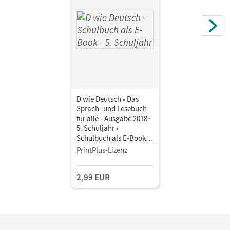
D wie Deutsch • Das
Sprach- und Lesebuch
für alle - Ausgabe 2018 ·
5. Schuljahr •
Schulbuch als E-Book
Mit Medien
PrintPlus-Lizenz
2,99 EUR