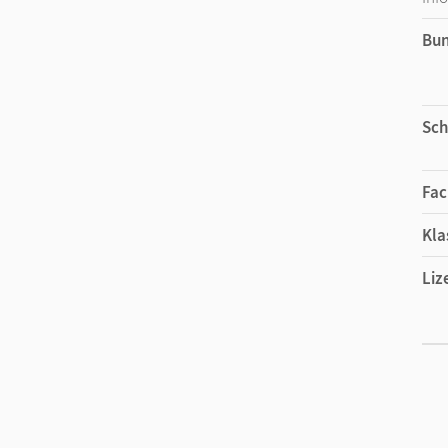
Bu
Sch
Fac
Kla
Liz
Ers
Liz