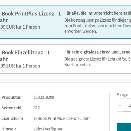
-Book PrintPlus-Lizenz - 1
Für alle, die im Unterricht bereits
ahr
Die kostengünstige Lizenz für diejen
zum Print-Titel nutzen möchten. Dies
,99 EUR für 1 Person
erworben werden.
-Book Einzellizenz - 1
Für rein digitales Lehren und Lerne
ahr
Die geeignete Lizenz für Lehrkräfte, 
Book arbeiten.
,99 EUR für 1 Person
Menge
1
Produktnr.
1100019209
-
Seitenzahl
312
Lizenzform
E-Book PrintPlus-Lizenz - 1 Jahr
Hinweis
sofort verfügbar