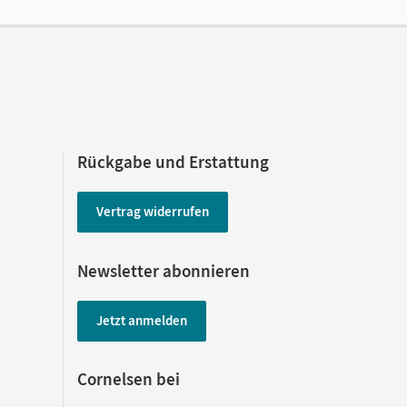
na; van Züren, Helmut
 Pascher, Petra; Karnbach, Birgit; Scheele,
Rückgabe und Erstattung
Vertrag widerrufen
Newsletter abonnieren
Jetzt anmelden
Cornelsen bei