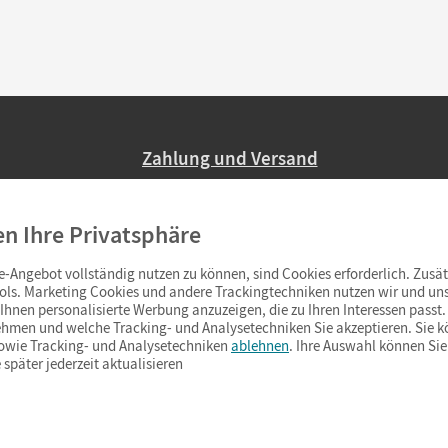
Zahlung und Versand
Nur 2,95 EUR Versandkosten in Deutsc
en Ihre Privatsphäre
Ab 59,– EUR Bestellwert liefern wir ve
(Lieferung in 3–6 Tagen).
-Angebot vollständig nutzen zu können, sind Cookies erforderlich. Zusät
ols. Marketing Cookies und andere Trackingtechniken nutzen wir und uns
hnen personalisierte Werbung anzuzeigen, die zu Ihren Interessen passt. 
hmen und welche Tracking- und Analysetechniken Sie akzeptieren. Sie k
sowie Tracking- und Analysetechniken
ablehnen
. Ihre Auswahl können Sie
 später jederzeit aktualisieren