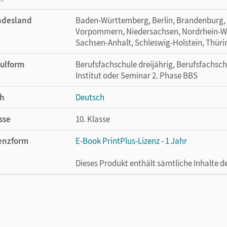
ndesland
Baden-Württemberg, Berlin, Brandenburg,
Vorpommern, Niedersachsen, Nordrhein-Wes
Sachsen-Anhalt, Schleswig-Holstein, Thür
ulform
Berufsfachschule dreijährig, Berufsfachsch
Institut oder Seminar 2. Phase BBS
h
Deutsch
sse
10. Klasse
enzform
E-Book PrintPlus-Lizenz - 1 Jahr
Dieses Produkt enthält sämtliche Inhalte 
cheinungsdatum
02.08.2021
enztext
Die kostengünstige Lizenz für diejenigen, d
Titel nutzen möchten. Diese Lizenz kann n