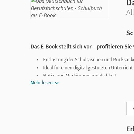
D
Al
Sc
Das E-Book stellt sich vor – profitieren Sie
Entlastung der Schultaschen und Rucksäck
Ideal für einen digital gestützten Unterricht
Notiz- und Markierungsmöglichkeit
Mehr lesen
Jederzeit unkompliziert verfügbar
Viele digitale Funktionen unterstützen das Lehre
Notizen erstellen
Markierungen setzen
Text ergänzen
Er