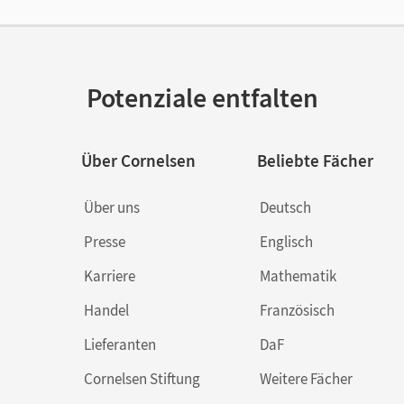
lag
Cornelsen Verlag
ausgeber/-in
Scheele, Christoph; Schulz-Hamann, Marti
Potenziale entfalten
or/-in
Ansel-Röhrleef, Kerstin; van Züren, Helmut;
Christoph; Schulz-Hamann, Martina
Über Cornelsen
Beliebte Fächer
Über uns
Deutsch
Presse
Englisch
Karriere
Mathematik
Handel
Französisch
Lieferanten
DaF
Cornelsen Stiftung
Weitere Fächer