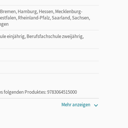
 Bremen, Hamburg, Hessen, Mecklenburg-
tfalen, Rheinland-Pfalz, Saarland, Sachsen,
ingen
ule einjährig, Berufsfachschule zweijährig,
des folgenden Produktes: 9783064515000
Mehr anzeigen
ie das E-Book ein Jahr lang ergänzend zum Print-
ur von Lehrkräften und Schulen erworben werden.