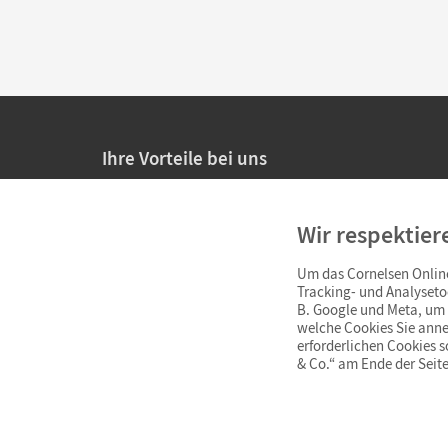
Ihre Vorteile bei uns
20% Prüfnachlass für Lehrkräfte
Wir respektier
Persönliche Angebote für Lehrkräfte
Um das Cornelsen Online
Sicheres Einkaufen mit SSL-Verschlüsselung
Tracking- und Analyseto
B. Google und Meta, um I
Verlängerte
Widerrufsfrist
von 4 Wochen
welche Cookies Sie anne
erforderlichen Cookies 
& Co.“ am Ende der Seite
Schnelle und einfache Retourenabwicklung