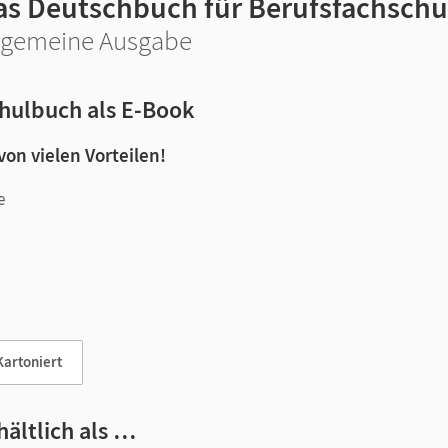
as Deutschbuch für Berufsfachschu
lgemeine Ausgabe
hulbuch als E-Book
 von vielen Vorteilen!
e
n und Lernen:
Kartoniert
hältlich als …