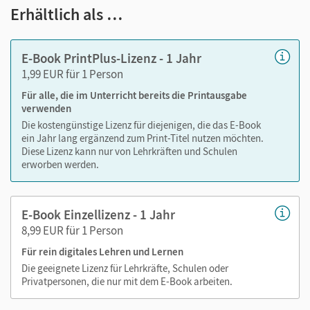
Notizen erstellen
Erhältlich als …
Markierungen setzen
Text ergänzen
E-Book PrintPlus-Lizenz - 1 Jahr
Lesezeichen hinzufügen
1,99 EUR für 1 Person
Suchen im Text
Für alle, die im Unterricht bereits die Printausgabe
Zoomen
verwenden
Die kostengünstige Lizenz für diejenigen, die das E-Book
ein Jahr lang ergänzend zum Print-Titel nutzen möchten.
Diese Lizenz kann nur von Lehrkräften und Schulen
erworben werden.
E-Book Einzellizenz - 1 Jahr
8,99 EUR für 1 Person
Für rein digitales Lehren und Lernen
Die geeignete Lizenz für Lehrkräfte, Schulen oder
Privatpersonen, die nur mit dem E-Book arbeiten.