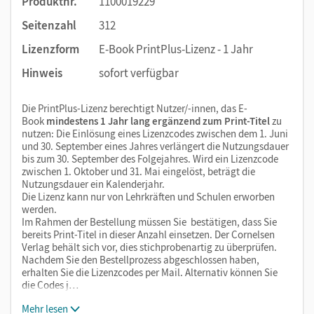
Produktnr.
1100019229
Seitenzahl
312
Lizenzform
E-Book PrintPlus-Lizenz - 1 Jahr
Hinweis
sofort verfügbar
Die PrintPlus-Lizenz berechtigt Nutzer/-innen, das E-
Book
mindestens 1 Jahr lang ergänzend zum Print-Titel
zu
nutzen: Die Einlösung eines Lizenzcodes zwischen dem 1. Juni
und 30. September eines Jahres verlängert die Nutzungsdauer
bis zum 30. September des Folgejahres. Wird ein Lizenzcode
zwischen 1. Oktober und 31. Mai eingelöst, beträgt die
Nutzungsdauer ein Kalenderjahr.
Die Lizenz kann nur von Lehrkräften und Schulen erworben
werden.
Im Rahmen der Bestellung müssen Sie bestätigen, dass Sie
bereits Print-Titel in dieser Anzahl einsetzen. Der Cornelsen
Verlag behält sich vor, dies stichprobenartig zu überprüfen.
Nachdem Sie den Bestellprozess abgeschlossen haben,
erhalten Sie die Lizenzcodes per Mail. Alternativ können Sie
die Codes j…
Mehr lesen