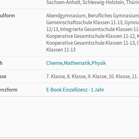
Sachsen-Anhalt, Schleswig-Holstein, Thür
ulform
Abendgymnasium, Berufliches Gymnasium 6-
Gemeinschaftsschule Klassen 11-13, Gymna
12/13, Integrierte Gesamtschule Klassen 11
Kooperative Gesamtschule Klassen 11-12, 
Kooperative Gesamtschule Klassen 11-13, O
Klassen 11-13
h
Chemie
,
Mathematik
,
Physik
sse
7. Klasse, 8. Klasse, 9. Klasse, 10. Klasse, 11
enzform
E-Book Einzellizenz - 1 Jahr
cheinungsdatum
17.10.2024
enztext
Die geeignete Lizenz für Lehrkräfte, Schul
arbeiten.
lag
Cornelsen Verlag