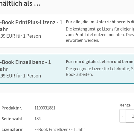
hältlich als …
zoomen
 Medien sind wichtige Bestandteile dieses E-Books. Sie sind seiten
-Book PrintPlus-Lizenz - 1
Für alle, die im Unterricht bereits
erzeit unkompliziert darauf zugreifen können. So gestalten Sie d
ahr
Die kostengünstige Lizenz für diejen
echslungsreich. Kein Medienwechsel! Kein zeitaufwendiges Suc
zum Print-Titel nutzen möchten. Dies
,99 EUR für 1 Person
erworben werden.
ien in diesem E-Book:
-Book Einzellizenz - 1
Für rein digitales Lehren und Lerne
Prüfungsmodus in der Cornelsen Lernen App verfügbar
ahr
Die geeignete Lizenz für Lehrkräfte, 
Book arbeiten.
Beispiele
,99 EUR für 1 Person
Simulationen
Animationen
Erklärvideos
Menge
1
Produktnr.
1100031881
Prüfungsmodus
steht das E-Book in der Cornelsen Lernen App zur
-
Seitenzahl
184
fungssituationen einzusetzen. Dazu wird der Zugriff auf das Inte
erbunden. Des Weiteren können die Schüler/-innen während der Pr
Lizenzform
E-Book Einzellizenz - 1 Jahr