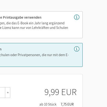
genau platziert, damit Sie und Ihre Schüler/-innen
 die Printausgabe verwenden
as Lehren und Lernen zeitsparend und
igen, die das E-Book ein Jahr lang ergänzend
hen!
e Lizenz kann nur von Lehrkräften und Schulen
n
Schulen oder Privatpersonen, die nur mit dem E-
9,99 EUR
 Verfügung. Er ermöglicht es, das E-Book sicher in
+
rnet, andere Apps und Dateien auf dem Gerät
üfung nicht auf die Medien des E-Books, ihre
ab 10 Stück
7,75 EUR