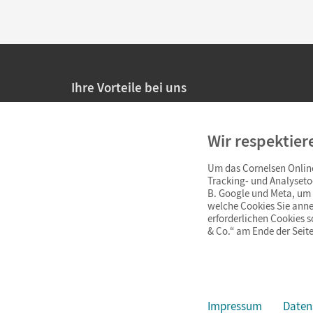
Ihre Vorteile bei uns
20% Prüfnachlass für Lehrkräfte
Wir respektier
Persönliche Angebote für Lehrkräfte
Um das Cornelsen Online
Sicheres Einkaufen mit SSL-Verschlüsselung
Tracking- und Analyseto
B. Google und Meta, um I
Verlängerte
Widerrufsfrist
von 4 Wochen
welche Cookies Sie anne
erforderlichen Cookies 
& Co.“ am Ende der Seite
Schnelle und einfache Retourenabwicklung
Impressum
Daten
Impressum
AGB
Datenschutz
Barrierefreiheit
Cookie