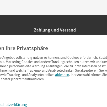
Zahlung und Versand
Nur 2,95 EUR Versandkosten in Deutsc
en Ihre Privatsphäre
Ab 59,– EUR Bestellwert liefern wir ve
(Lieferung in 3–6 Tagen).
-Angebot vollständig nutzen zu können, sind Cookies erforderlich. Zusät
ols. Marketing Cookies und andere Trackingtechniken nutzen wir und uns
hnen personalisierte Werbung anzuzeigen, die zu Ihren Interessen passt. 
hmen und welche Tracking- und Analysetechniken Sie akzeptieren. Sie k
sowie Tracking- und Analysetechniken
ablehnen
. Ihre Auswahl können Sie
 später jederzeit aktualisieren
schutzerklärung
s & Co.