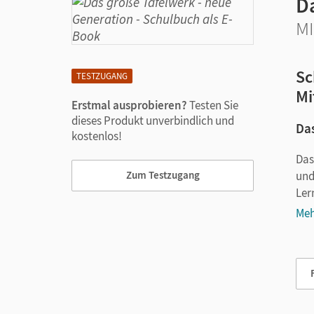
D
MI
Sc
TESTZUGANG
Mi
Erstmal ausprobieren?
Testen Sie
dieses Produkt unverbindlich und
Das
kostenlos!
Das
und
Zum Testzugang
Ler
Meh