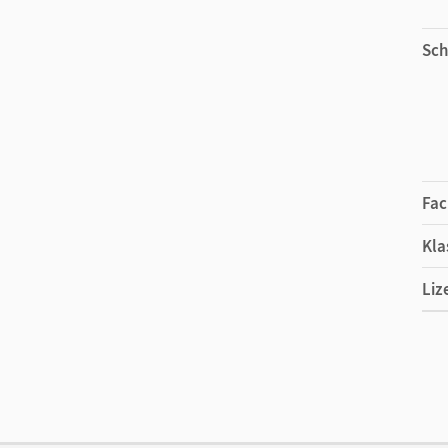
Sch
Fac
Kla
Liz
Ers
Liz
Ver