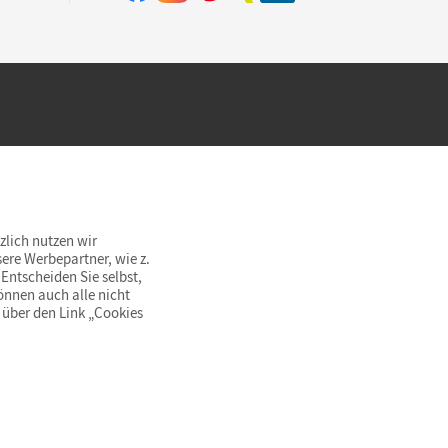
hland beim Kauf im Cornelsen Onlineshop.
rsandkostenfrei innerhalb Deutschlands
zlich nutzen wir
ere Werbepartner, wie z.
Entscheiden Sie selbst,
önnen auch alle nicht
 über den Link „Cookies
© Cornelsen Verlag 2026