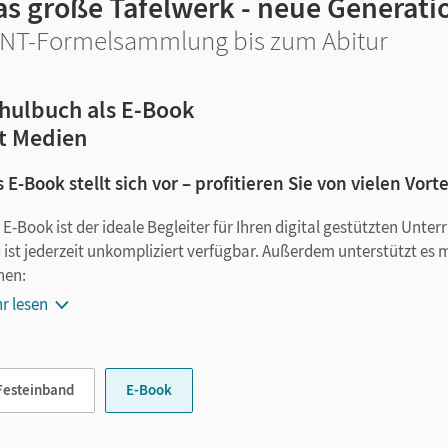
as große Tafelwerk - neue Generati
NT-Formelsammlung bis zum Abitur
hulbuch als E-Book
t Medien
 E-Book stellt sich vor – profitieren Sie von vielen Vorte
 E-Book ist der ideale Begleiter für Ihren digital gestützten Unte
 ist jederzeit unkompliziert verfügbar. Außerdem unterstützt es 
nen:
r lesen
Notizen erstellen
Markierungen setzen
Text ergänzen
Festeinband
E-Book
Lesezeichen hinzufügen
im Text suchen