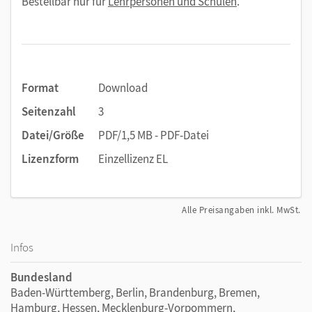
Bestellbar nur für
Lehrpersonen und Schulen
.
Format
Download
Seitenzahl
3
Datei/Größe
PDF/1,5 MB - PDF-Datei
Lizenzform
Einzellizenz EL
Alle Preisangaben inkl. MwSt.
Infos
Bundesland
Baden-Württemberg, Berlin, Brandenburg, Bremen,
Hamburg, Hessen, Mecklenburg-Vorpommern,