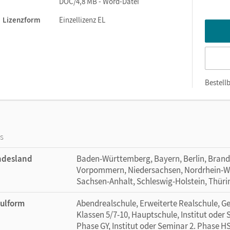
DOC/4,8 MB - Word-Datei
Lizenzform
Einzellizenz EL
Bestellb
os
ndesland
Baden-Württemberg, Bayern, Berlin, Bran
Vorpommern, Niedersachsen, Nordrhein-Wes
Sachsen-Anhalt, Schleswig-Holstein, Thür
ulform
Abendrealschule, Erweiterte Realschule, 
Klassen 5/7-10, Hauptschule, Institut oder 
Phase GY, Institut oder Seminar 2. Phase HS