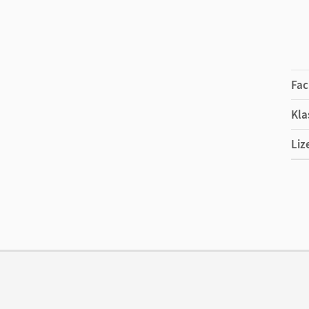
Fac
Kla
Liz
Ers
Ver