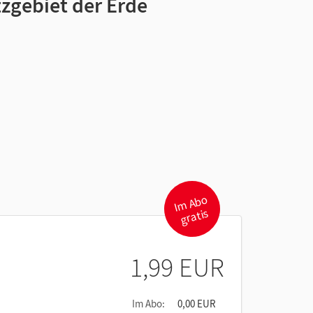
zgebiet der Erde
I
m
A
b
o
gr
atis
1,99 EUR
Im Abo:
0,00 EUR