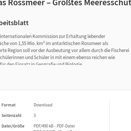
as Rossmeer – Größtes Meeresschut
beitsblatt
 internationalen Kommission zur Erhaltung lebender
äche von 1,55 Mio. km² im antarktischen Rossmeer als
te Region soll vor der Ausbeutung vor allem durch die Fischerei
Schülerinnen und Schüler in mit einem ebenso reichen wie
für den Einsatz in Geografie und Biologie.
Format
Download
Seitenzahl
3
Datei/Größe
PDF/490 kB - PDF-Datei