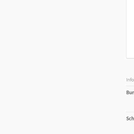
Inf
Bu
Sch